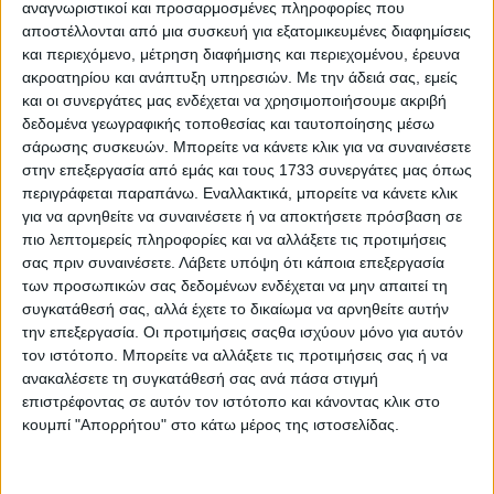
Επικοινωνία
αναγνωριστικοί και προσαρμοσμένες πληροφορίες που
αποστέλλονται από μια συσκευή για εξατομικευμένες διαφημίσεις
Αναζήτηση
και περιεχόμενο, μέτρηση διαφήμισης και περιεχομένου, έρευνα
ακροατηρίου και ανάπτυξη υπηρεσιών.
Με την άδειά σας, εμείς
Αρχική
και οι συνεργάτες μας ενδέχεται να χρησιμοποιήσουμε ακριβή
Ελλάδα
δεδομένα γεωγραφικής τοποθεσίας και ταυτοποίησης μέσω
Πολιτική
σάρωσης συσκευών. Μπορείτε να κάνετε κλικ για να συναινέσετε
Εθνικά θέματα
στην επεξεργασία από εμάς και τους 1733 συνεργάτες μας όπως
Οικονομία
περιγράφεται παραπάνω. Εναλλακτικά, μπορείτε να κάνετε κλικ
Αστυνομικό
για να αρνηθείτε να συναινέσετε ή να αποκτήσετε πρόσβαση σε
Διεθνή
Επικοινωνία
πιο λεπτομερείς πληροφορίες και να αλλάξετε τις προτιμήσεις
σας πριν συναινέσετε.
Λάβετε υπόψη ότι κάποια επεξεργασία
Follow US
των προσωπικών σας δεδομένων ενδέχεται να μην απαιτεί τη
συγκατάθεσή σας, αλλά έχετε το δικαίωμα να αρνηθείτε αυτήν
Προσωπικά δεδομένα & Όροι Χρήσης
την επεξεργασία. Οι προτιμήσεις σαςθα ισχύουν μόνο για αυτόν
© 2022 Foxiz News Network. Ruby Design Company. All Rights
τον ιστότοπο. Μπορείτε να αλλάξετε τις προτιμήσεις σας ή να
Reserved.
ανακαλέσετε τη συγκατάθεσή σας ανά πάσα στιγμή
Adiakritos.gr
>
Ελλάδα
>
Ο σύλλογος “Δώσε Ζωή” στο Easter
επιστρέφοντας σε αυτόν τον ιστότοπο και κάνοντας κλικ στο
Market του Politia Tennis Club
κουμπί "Απορρήτου" στο κάτω μέρος της ιστοσελίδας.
Ελλάδα
Ο σύλλογος “Δώσε Ζωή” στο Easter