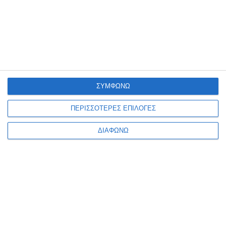
4
Followers
32
Subscribers
Follow
Subscribe
35
Followers
Follow
ΣΥΜΦΩΝΩ
Τελευταία Νέα
ΠΕΡΙΣΣΟΤΕΡΕΣ ΕΠΙΛΟΓΕΣ
«Ώρα για Αλλαγή Σελίδας»: Ο Νίκος
Γεωργαντζόγλου υποψήφιος για την
ΔΙΑΦΩΝΩ
Προεδρία της Ερασιτεχνικής ΑΕΚ
Αθλητικά
Εξώφυλλο
18/10/2025
Συρτάκι στη Μύκονο: Το “Artisti
Prozymi” προσκάλεσε τους…
«Ανεμομύλους» (Video)
Life Style
Εξώφυλλο
30/07/2025