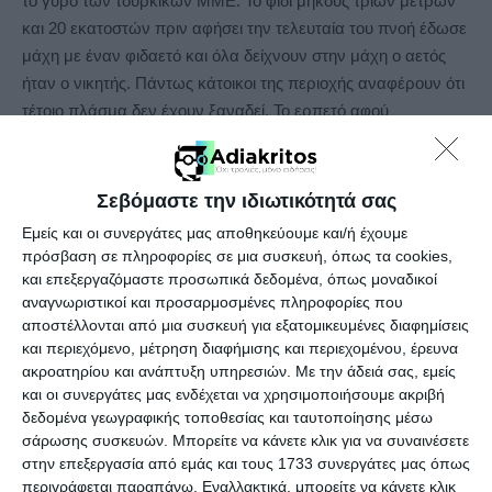
το γύρο των τουρκικών ΜΜΕ. Το φίδι μήκους τριών μέτρων
και 20 εκατοστών πριν αφήσει την τελευταία του πνοή έδωσε
μάχη με έναν φιδαετό και όλα δείχνουν στην μάχη ο αετός
ήταν ο νικητής. Πάντως κάτοικοι της περιοχής αναφέρουν ότι
τέτοιο πλάσμα δεν έχουν ξαναδεί. Το ερπετό αφού
εξετάστηκε από ειδικούς κατέληξαν ότι πιθανότατα πρόκειται
για πύθωνα. Θα σταλεί όμως στο γεωπονικό Πανεπιστήμιο
της Κωνσταντινούπολης όπου θα εξεταστεί ενδελεχώς από
Σεβόμαστε την ιδιωτικότητά σας
ειδικούς. Αν πρόκειται πάντως για πύθωνα, φυσικά και δεν
Εμείς και οι συνεργάτες μας αποθηκεύουμε και/ή έχουμε
υπάρχει αυτό το είδος φιδιού στην περιοχή αφού ζουν σε
πρόσβαση σε πληροφορίες σε μια συσκευή, όπως τα cookies,
τροπικά κλίματα. Εξετάζεται να μεταφέρθηκε παράνομα
και επεξεργαζόμαστε προσωπικά δεδομένα, όπως μοναδικοί
αναγνωριστικοί και προσαρμοσμένες πληροφορίες που
στην Τουρκία και όταν μεγάλωσε αρκετά να το εγκατέλειψαν
αποστέλλονται από μια συσκευή για εξατομικευμένες διαφημίσεις
στην φύση.
και περιεχόμενο, μέτρηση διαφήμισης και περιεχομένου, έρευνα
ακροατηρίου και ανάπτυξη υπηρεσιών.
Με την άδειά σας, εμείς
Δείτε το σχετικό βίντεο:
και οι συνεργάτες μας ενδέχεται να χρησιμοποιήσουμε ακριβή
δεδομένα γεωγραφικής τοποθεσίας και ταυτοποίησης μέσω
σάρωσης συσκευών. Μπορείτε να κάνετε κλικ για να συναινέσετε
στην επεξεργασία από εμάς και τους 1733 συνεργάτες μας όπως
περιγράφεται παραπάνω. Εναλλακτικά, μπορείτε να κάνετε κλικ