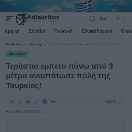
Aa
Font
Resizer
Αρχική
Ελλάδα
Πολιτική
Εθνικά θέματα
Οικο
Adiakritos.gr
>
Περίεργα
>
Τεράστιο ερπετό πάνω από 3 μέτρα αναστάτωσε πόλη της Τουρκίας!
ΠΕΡΊΕΡΓΑ
Τεράστιο ερπετό πάνω από 3
μέτρα αναστάτωσε πόλη της
Τουρκίας!
1 Min Read
Published 22/03/2018