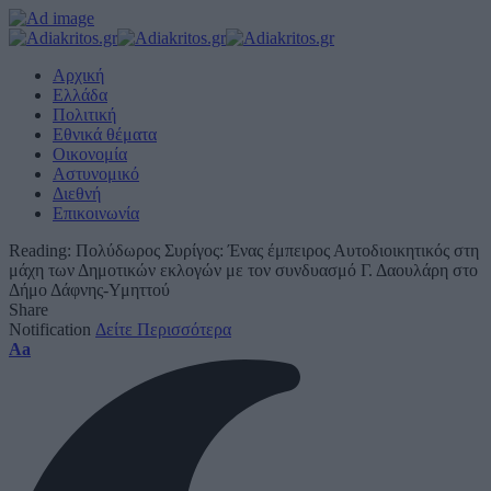
Αρχική
Ελλάδα
Πολιτική
Εθνικά θέματα
Οικονομία
Αστυνομικό
Διεθνή
Επικοινωνία
Reading:
Πολύδωρος Συρίγος: Ένας έμπειρος Αυτοδιοικητικός στη
μάχη των Δημοτικών εκλογών με τον συνδυασμό Γ. Δαουλάρη στο
Δήμο Δάφνης-Υμηττού
Share
Notification
Δείτε Περισσότερα
Font
Aa
Resizer