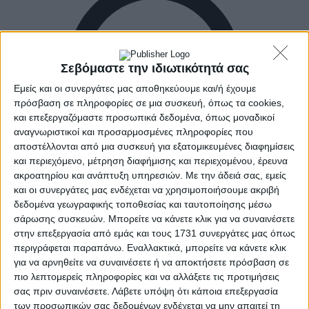
Σεβόμαστε την ιδιωτικότητά σας
Εμείς και οι συνεργάτες μας αποθηκεύουμε και/ή έχουμε
πρόσβαση σε πληροφορίες σε μια συσκευή, όπως τα cookies,
και επεξεργαζόμαστε προσωπικά δεδομένα, όπως μοναδικοί
αναγνωριστικοί και προσαρμοσμένες πληροφορίες που
αποστέλλονται από μια συσκευή για εξατομικευμένες διαφημίσεις
και περιεχόμενο, μέτρηση διαφήμισης και περιεχομένου, έρευνα
ακροατηρίου και ανάπτυξη υπηρεσιών.
Με την άδειά σας, εμείς
και οι συνεργάτες μας ενδέχεται να χρησιμοποιήσουμε ακριβή
δεδομένα γεωγραφικής τοποθεσίας και ταυτοποίησης μέσω
σάρωσης συσκευών. Μπορείτε να κάνετε κλικ για να συναινέσετε
στην επεξεργασία από εμάς και τους 1731 συνεργάτες μας όπως
Αρχική
Ελλάδα
περιγράφεται παραπάνω. Εναλλακτικά, μπορείτε να κάνετε κλικ
Πολιτική
για να αρνηθείτε να συναινέσετε ή να αποκτήσετε πρόσβαση σε
Εθνικά θέματα
πιο λεπτομερείς πληροφορίες και να αλλάξετε τις προτιμήσεις
Οικονομία
σας πριν συναινέσετε.
Λάβετε υπόψη ότι κάποια επεξεργασία
Αστυνομικό
των προσωπικών σας δεδομένων ενδέχεται να μην απαιτεί τη