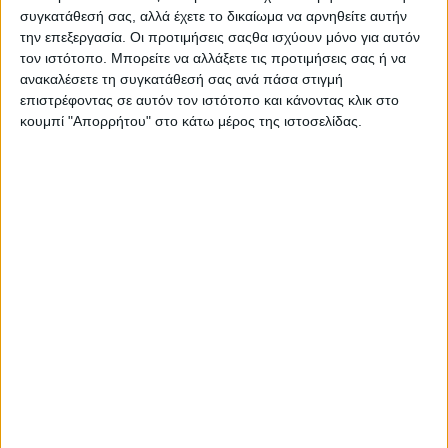
Διεθνή
συγκατάθεσή σας, αλλά έχετε το δικαίωμα να αρνηθείτε αυτήν
Επικοινωνία
την επεξεργασία. Οι προτιμήσεις σαςθα ισχύουν μόνο για αυτόν
Αναζήτηση
τον ιστότοπο. Μπορείτε να αλλάξετε τις προτιμήσεις σας ή να
ανακαλέσετε τη συγκατάθεσή σας ανά πάσα στιγμή
επιστρέφοντας σε αυτόν τον ιστότοπο και κάνοντας κλικ στο
Αρχική
κουμπί "Απορρήτου" στο κάτω μέρος της ιστοσελίδας.
Ελλάδα
Πολιτική
Εθνικά θέματα
Οικονομία
Αστυνομικό
Διεθνή
Επικοινωνία
Follow US
Προσωπικά δεδομένα & Όροι Χρήσης
© 2022 Foxiz News Network. Ruby Design Company. All Rights
Reserved.
Adiakritos.gr
>
Ελλάδα
>
Πολύδωρος Συρίγος: Ένας έμπειρος
Αυτοδιοικητικός στη μάχη των Δημοτικών εκλογών με τον
συνδυασμό Γ. Δαουλάρη στο Δήμο Δάφνης-Υμηττού
Ελλάδα
Πολιτική