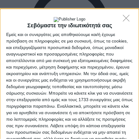
Σεβόμαστε την ιδιωτικότητά σας
Εμείς και οι συνεργάτες μας αποθηκεύουμε και/ή έχουμε
πρόσβαση σε πληροφορίες σε μια συσκευή, όπως τα cookies,
και επεξεργαζόμαστε προσωπικά δεδομένα, όπως μοναδικοί
αναγνωριστικοί και προσαρμοσμένες πληροφορίες που
αποστέλλονται από μια συσκευή για εξατομικευμένες διαφημίσεις
και περιεχόμενο, μέτρηση διαφήμισης και περιεχομένου, έρευνα
ακροατηρίου και ανάπτυξη υπηρεσιών.
Με την άδειά σας, εμείς
και οι συνεργάτες μας ενδέχεται να χρησιμοποιήσουμε ακριβή
δεδομένα γεωγραφικής τοποθεσίας και ταυτοποίησης μέσω
σάρωσης συσκευών. Μπορείτε να κάνετε κλικ για να συναινέσετε
στην επεξεργασία από εμάς και τους 1733 συνεργάτες μας όπως
Αρχική
Ελλάδα
περιγράφεται παραπάνω. Εναλλακτικά, μπορείτε να κάνετε κλικ
Πολιτική
για να αρνηθείτε να συναινέσετε ή να αποκτήσετε πρόσβαση σε
Εθνικά θέματα
πιο λεπτομερείς πληροφορίες και να αλλάξετε τις προτιμήσεις
Οικονομία
σας πριν συναινέσετε.
Λάβετε υπόψη ότι κάποια επεξεργασία
Αστυνομικό
των προσωπικών σας δεδομένων ενδέχεται να μην απαιτεί τη
Διεθνή
συγκατάθεσή σας, αλλά έχετε το δικαίωμα να αρνηθείτε αυτήν