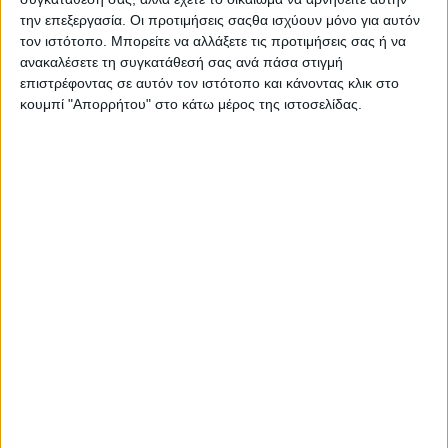
Επικοινωνία
την επεξεργασία. Οι προτιμήσεις σαςθα ισχύουν μόνο για αυτόν
Αναζήτηση
τον ιστότοπο. Μπορείτε να αλλάξετε τις προτιμήσεις σας ή να
ανακαλέσετε τη συγκατάθεσή σας ανά πάσα στιγμή
επιστρέφοντας σε αυτόν τον ιστότοπο και κάνοντας κλικ στο
Αρχική
κουμπί "Απορρήτου" στο κάτω μέρος της ιστοσελίδας.
Ελλάδα
Πολιτική
Εθνικά θέματα
Οικονομία
Αστυνομικό
Διεθνή
Επικοινωνία
Follow US
Προσωπικά δεδομένα & Όροι Χρήσης
© 2022 Foxiz News Network. Ruby Design Company. All Rights
Reserved.
Adiakritos.gr
>
Αδιακρισίες
>
“Γινάτι. Ο σοφός της λίμνης” στον
πολιτιστικό χώρο “Γαλαξίας”
Αδιακρισίες
“Γινάτι. Ο σοφός της λίμνης” στον