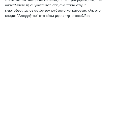
ανακαλέσετε τη συγκατάθεσή σας ανά πάσα στιγμή
επιστρέφοντας σε αυτόν τον ιστότοπο και κάνοντας κλικ στο
κουμπί "Απορρήτου" στο κάτω μέρος της ιστοσελίδας.
ΑΔΙΑΚΡΙΣΊΕΣ
“Γινάτι. Ο σοφός της λίμνης” στον πολιτιστικό
χώρο “Γαλαξίας”
O Σύλλογος Ηπειρωτών Νέας Σμύρνης-Παλαιού Φαλήρου
παρουσιάζει το βιβλίο του Γιάννη Καλπούζου
…
Συντακτική ομάδα
04/06/2018