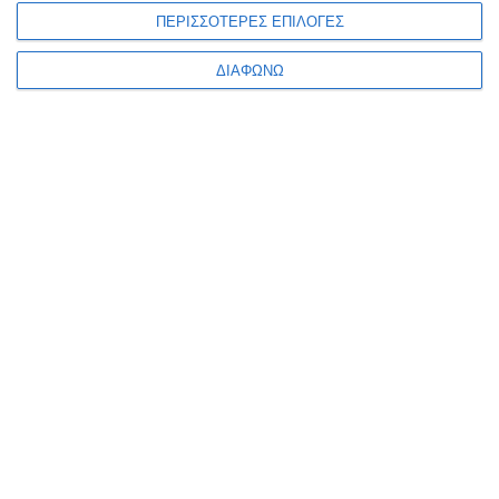
ΠΕΡΙΣΣΟΤΕΡΕΣ ΕΠΙΛΟΓΕΣ
ΕΘΝΙΚΆ ΘΈΜΑΤΑ
ΔΙΑΦΩΝΩ
Το ΥΠΕΘΑ παρουσιάζει βιβλίο του Γάλλου
Φιλέλληνα Roger Milliex
Εκδήλωση παρουσίασης του βιβλίου «Φόρος Τιμής στην Ελλάδα
1940-1944», του Γάλλου Φιλέλληνα
…
Συντακτική ομάδα
25/01/2018
ΕΛΛΆΔΑ