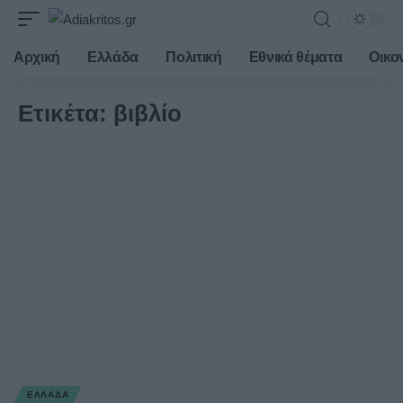
Αρχική
Ελλάδα
Πολιτική
Εθνικά θέματα
Οικο
Ετικέτα:
βιβλίο
ΕΛΛΆΔΑ