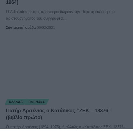
1964]
Ο Adiakritos.gr σας προσφέρει δωρεάν την Πέμπτη έκδοση του
αριστουργήματος του συγγραφέα
…
Συντακτική ομάδα
06/02/2021
ΕΛΛΆΔΑ
ΠΑΤΡΊΔΕΣ
Πατήρ Αρσένιος ο Κατάδικος “ΖΕΚ – 18376”
(βιβλίο πρώτο)
Ο πατήρ Αρσένιος (1894–1975), ή αλλιώς ο «Κατάδικος ΖΕΚ–18376».