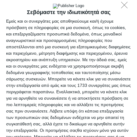
Ένας άριστος επιστήμονας
…
Συντακτική ομάδα
15/01/2021
Σεβόμαστε την ιδιωτικότητά σας
Εμείς και οι συνεργάτες μας αποθηκεύουμε και/ή έχουμε
πρόσβαση σε πληροφορίες σε μια συσκευή, όπως τα cookies,
και επεξεργαζόμαστε προσωπικά δεδομένα, όπως μοναδικοί
αναγνωριστικοί και προσαρμοσμένες πληροφορίες που
αποστέλλονται από μια συσκευή για εξατομικευμένες διαφημίσεις
και περιεχόμενο, μέτρηση διαφήμισης και περιεχομένου, έρευνα
ακροατηρίου και ανάπτυξη υπηρεσιών.
Με την άδειά σας, εμείς
και οι συνεργάτες μας ενδέχεται να χρησιμοποιήσουμε ακριβή
δεδομένα γεωγραφικής τοποθεσίας και ταυτοποίησης μέσω
σάρωσης συσκευών. Μπορείτε να κάνετε κλικ για να συναινέσετε
στην επεξεργασία από εμάς και τους 1733 συνεργάτες μας όπως
ΑΘΛΗΤΙΚΆ
περιγράφεται παραπάνω. Εναλλακτικά, μπορείτε να κάνετε κλικ
“Όλες οι ΑΕΚ του κόσμου” ταξίδεψαν στην
για να αρνηθείτε να συναινέσετε ή να αποκτήσετε πρόσβαση σε
κιτρινόμαυρη Χίο [Βίντεο]
πιο λεπτομερείς πληροφορίες και να αλλάξετε τις προτιμήσεις
σας πριν συναινέσετε.
Λάβετε υπόψη ότι κάποια επεξεργασία
Ο δημοσιογράφος και συγγραφέας Νίκος Αγγελίδης παραχώρησε
των προσωπικών σας δεδομένων ενδέχεται να μην απαιτεί τη
συνέντευξη στην
συγκατάθεσή σας, αλλά έχετε το δικαίωμα να αρνηθείτε αυτήν
Συντακτική ομάδα
14/07/2018
την επεξεργασία. Οι προτιμήσεις σαςθα ισχύουν μόνο για αυτόν
τον ιστότοπο. Μπορείτε να αλλάξετε τις προτιμήσεις σας ή να