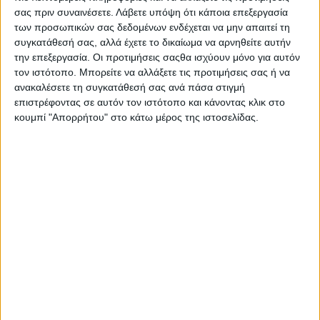
Επικοινωνία
σας πριν συναινέσετε.
Λάβετε υπόψη ότι κάποια επεξεργασία
Αναζήτηση
των προσωπικών σας δεδομένων ενδέχεται να μην απαιτεί τη
συγκατάθεσή σας, αλλά έχετε το δικαίωμα να αρνηθείτε αυτήν
την επεξεργασία. Οι προτιμήσεις σαςθα ισχύουν μόνο για αυτόν
Αρχική
τον ιστότοπο. Μπορείτε να αλλάξετε τις προτιμήσεις σας ή να
Ελλάδα
ανακαλέσετε τη συγκατάθεσή σας ανά πάσα στιγμή
Πολιτική
επιστρέφοντας σε αυτόν τον ιστότοπο και κάνοντας κλικ στο
Εθνικά θέματα
Οικονομία
κουμπί "Απορρήτου" στο κάτω μέρος της ιστοσελίδας.
Αστυνομικό
Διεθνή
Επικοινωνία
Follow US
Προσωπικά δεδομένα & Όροι Χρήσης
© 2022 Foxiz News Network. Ruby Design Company. All Rights
Reserved.
Adiakritos.gr
>
Ελλάδα
>
Απίστευτη μανούβρα σαν το λαϊκό άσμα
«…και καπετάνιο Χιώτη»[βίντεο]
Ελλάδα
Απίστευτη μανούβρα σαν το λαϊκό άσμα