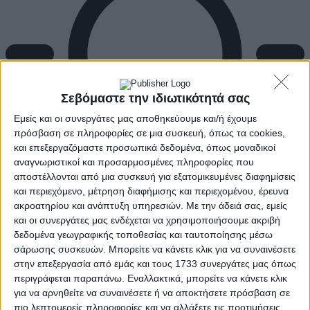
Σεβόμαστε την ιδιωτικότητά σας
Εμείς και οι συνεργάτες μας αποθηκεύουμε και/ή έχουμε
πρόσβαση σε πληροφορίες σε μια συσκευή, όπως τα cookies,
και επεξεργαζόμαστε προσωπικά δεδομένα, όπως μοναδικοί
αναγνωριστικοί και προσαρμοσμένες πληροφορίες που
αποστέλλονται από μια συσκευή για εξατομικευμένες διαφημίσεις
και περιεχόμενο, μέτρηση διαφήμισης και περιεχομένου, έρευνα
ακροατηρίου και ανάπτυξη υπηρεσιών.
Με την άδειά σας, εμείς
και οι συνεργάτες μας ενδέχεται να χρησιμοποιήσουμε ακριβή
Αρχική
δεδομένα γεωγραφικής τοποθεσίας και ταυτοποίησης μέσω
Ελλάδα
Πολιτική
σάρωσης συσκευών. Μπορείτε να κάνετε κλικ για να συναινέσετε
Εθνικά θέματα
στην επεξεργασία από εμάς και τους 1733 συνεργάτες μας όπως
Οικονομία
περιγράφεται παραπάνω. Εναλλακτικά, μπορείτε να κάνετε κλικ
Αστυνομικό
για να αρνηθείτε να συναινέσετε ή να αποκτήσετε πρόσβαση σε
Διεθνή
πιο λεπτομερείς πληροφορίες και να αλλάξετε τις προτιμήσεις