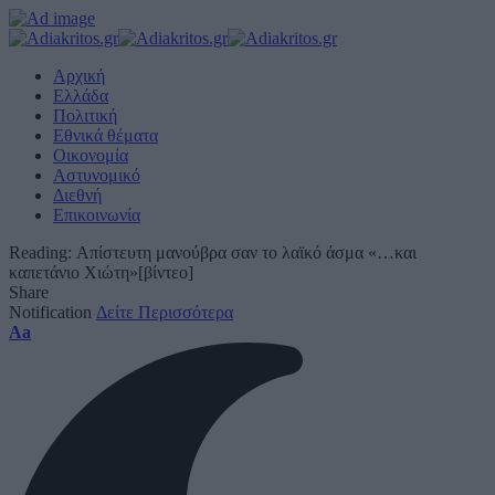
Αρχική
Ελλάδα
Πολιτική
Εθνικά θέματα
Οικονομία
Αστυνομικό
Διεθνή
Επικοινωνία
Reading:
Απίστευτη μανούβρα σαν το λαϊκό άσμα «…και
καπετάνιο Χιώτη»[βίντεο]
Share
Notification
Δείτε Περισσότερα
Font
Aa
Resizer