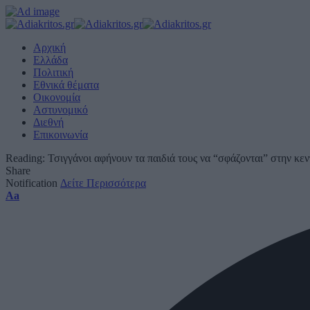
Αρχική
Ελλάδα
Πολιτική
Εθνικά θέματα
Οικονομία
Αστυνομικό
Διεθνή
Επικοινωνία
Reading:
Τσιγγάνοι αφήνουν τα παιδιά τους να “σφάζονται” στην κεν
Share
Notification
Δείτε Περισσότερα
Font
Aa
Resizer