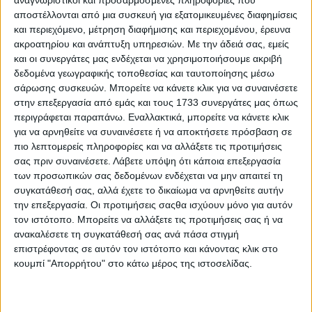
αναγνωριστικοί και προσαρμοσμένες πληροφορίες που
αποστέλλονται από μια συσκευή για εξατομικευμένες διαφημίσεις
και περιεχόμενο, μέτρηση διαφήμισης και περιεχομένου, έρευνα
ακροατηρίου και ανάπτυξη υπηρεσιών.
Με την άδειά σας, εμείς
και οι συνεργάτες μας ενδέχεται να χρησιμοποιήσουμε ακριβή
δεδομένα γεωγραφικής τοποθεσίας και ταυτοποίησης μέσω
σάρωσης συσκευών. Μπορείτε να κάνετε κλικ για να συναινέσετε
στην επεξεργασία από εμάς και τους 1733 συνεργάτες μας όπως
περιγράφεται παραπάνω. Εναλλακτικά, μπορείτε να κάνετε κλικ
για να αρνηθείτε να συναινέσετε ή να αποκτήσετε πρόσβαση σε
πιο λεπτομερείς πληροφορίες και να αλλάξετε τις προτιμήσεις
σας πριν συναινέσετε.
Λάβετε υπόψη ότι κάποια επεξεργασία
των προσωπικών σας δεδομένων ενδέχεται να μην απαιτεί τη
συγκατάθεσή σας, αλλά έχετε το δικαίωμα να αρνηθείτε αυτήν
την επεξεργασία. Οι προτιμήσεις σαςθα ισχύουν μόνο για αυτόν
Αρχική
τον ιστότοπο. Μπορείτε να αλλάξετε τις προτιμήσεις σας ή να
Ελλάδα
ανακαλέσετε τη συγκατάθεσή σας ανά πάσα στιγμή
Πολιτική
επιστρέφοντας σε αυτόν τον ιστότοπο και κάνοντας κλικ στο
Εθνικά θέματα
Οικονομία
κουμπί "Απορρήτου" στο κάτω μέρος της ιστοσελίδας.
Αστυνομικό
Διεθνή
Επικοινωνία