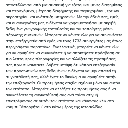
Επικοινωνία
αποστέλλονται από μια συσκευή για εξατομικευμένες διαφημίσεις
Αναζήτηση
και περιεχόμενο, μέτρηση διαφήμισης και περιεχομένου, έρευνα
ακροατηρίου και ανάπτυξη υπηρεσιών.
Με την άδειά σας, εμείς
και οι συνεργάτες μας ενδέχεται να χρησιμοποιήσουμε ακριβή
Αρχική
δεδομένα γεωγραφικής τοποθεσίας και ταυτοποίησης μέσω
Ελλάδα
σάρωσης συσκευών. Μπορείτε να κάνετε κλικ για να συναινέσετε
Πολιτική
στην επεξεργασία από εμάς και τους 1733 συνεργάτες μας όπως
Εθνικά θέματα
Οικονομία
περιγράφεται παραπάνω. Εναλλακτικά, μπορείτε να κάνετε κλικ
Αστυνομικό
για να αρνηθείτε να συναινέσετε ή να αποκτήσετε πρόσβαση σε
Διεθνή
πιο λεπτομερείς πληροφορίες και να αλλάξετε τις προτιμήσεις
Επικοινωνία
σας πριν συναινέσετε.
Λάβετε υπόψη ότι κάποια επεξεργασία
των προσωπικών σας δεδομένων ενδέχεται να μην απαιτεί τη
Follow US
συγκατάθεσή σας, αλλά έχετε το δικαίωμα να αρνηθείτε αυτήν
Προσωπικά δεδομένα & Όροι Χρήσης
την επεξεργασία. Οι προτιμήσεις σαςθα ισχύουν μόνο για αυτόν
τον ιστότοπο. Μπορείτε να αλλάξετε τις προτιμήσεις σας ή να
© 2022 Foxiz News Network. Ruby Design Company. All Rights
ανακαλέσετε τη συγκατάθεσή σας ανά πάσα στιγμή
Reserved.
επιστρέφοντας σε αυτόν τον ιστότοπο και κάνοντας κλικ στο
Adiakritos.gr
>
Αδιακρισίες
>
Τηλεοπτική παρουσίαση για το έργο
του Συλλόγου “Δώσε Ζωή” [Βίντεο]
κουμπί "Απορρήτου" στο κάτω μέρος της ιστοσελίδας.
Αδιακρισίες
Τηλεοπτική παρουσίαση για το έργο του