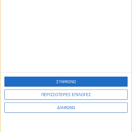
Τελευταία Νέα
«Ώρα για Αλλαγή Σελίδας»: Ο Νίκος Γεωργαντζόγλου υποψήφιος για την
Προεδρία της Ερασιτεχνικής ΑΕΚ
Αθλητικά
Εξώφυλλο
18/10/2025
Συρτάκι στη Μύκονο: Το “Artisti Prozymi” προσκάλεσε τους…
«Ανεμομύλους» (Video)
Life Style
Εξώφυλλο
30/07/2025
ΣΥΜΦΩΝΩ
ΠΕΡΙΣΣΟΤΕΡΕΣ ΕΠΙΛΟΓΕΣ
Ρένα Δούρου: Δικαιώθηκε για σειρά σεξιστικών & συκοφαντικών
δημοσιευμάτων της εφημερίδας «Μακελειό» – Αποζημίωση άνω των 35.000
ευρώ!
ΔΙΑΦΩΝΩ
Αδιακρισίες
Εξώφυλλο
19/12/2024