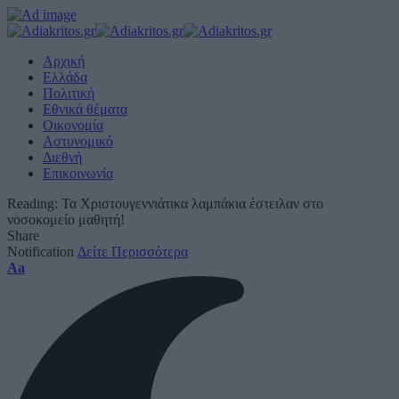
Αρχική
Ελλάδα
Πολιτική
Εθνικά θέματα
Οικονομία
Αστυνομικό
Διεθνή
Επικοινωνία
Reading:
Τα Χριστουγεννιάτικα λαμπάκια έστειλαν στο
νοσοκομείο μαθητή!
Share
Notification
Δείτε Περισσότερα
Font
Aa
Resizer