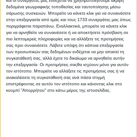
και οι συνεργάτες μας ενδέχεται να χρησιμοποιήσουμε ακριβή
δεδομένα γεωγραφικής τοποθεσίας και ταυτοποίησης μέσω
σάρωσης συσκευών. Μπορείτε να κάνετε κλικ για να συναινέσετε
στην επεξεργασία από εμάς και τους 1733 συνεργάτες μας όπως
περιγράφεται παραπάνω. Εναλλακτικά, μπορείτε να κάνετε κλικ
για να αρνηθείτε να συναινέσετε ή να αποκτήσετε πρόσβαση σε
πιο λεπτομερείς πληροφορίες και να αλλάξετε τις προτιμήσεις
σας πριν συναινέσετε.
Λάβετε υπόψη ότι κάποια επεξεργασία
των προσωπικών σας δεδομένων ενδέχεται να μην απαιτεί τη
συγκατάθεσή σας, αλλά έχετε το δικαίωμα να αρνηθείτε αυτήν
την επεξεργασία. Οι προτιμήσεις σαςθα ισχύουν μόνο για αυτόν
τον ιστότοπο. Μπορείτε να αλλάξετε τις προτιμήσεις σας ή να
ανακαλέσετε τη συγκατάθεσή σας ανά πάσα στιγμή
επιστρέφοντας σε αυτόν τον ιστότοπο και κάνοντας κλικ στο
κουμπί "Απορρήτου" στο κάτω μέρος της ιστοσελίδας.
Αρχική
Ελλάδα
Πολιτική
Εθνικά θέματα
Οικονομία
Αστυνομικό
Διεθνή