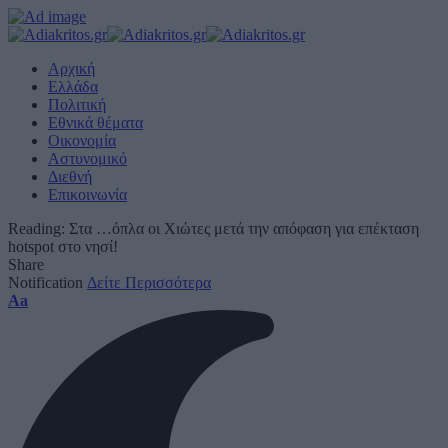
Αρχική
Ελλάδα
Πολιτική
Εθνικά θέματα
Οικονομία
Αστυνομικό
Διεθνή
Επικοινωνία
Reading:
Στα …όπλα οι Χιώτες μετά την απόφαση για επέκταση
hotspot στο νησί!
Share
Notification
Δείτε Περισσότερα
Font
Aa
Resizer