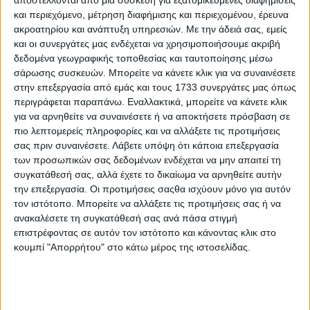
αποστέλλονται από μια συσκευή για εξατομικευμένες διαφημίσεις
και περιεχόμενο, μέτρηση διαφήμισης και περιεχομένου, έρευνα
ακροατηρίου και ανάπτυξη υπηρεσιών.
Με την άδειά σας, εμείς
και οι συνεργάτες μας ενδέχεται να χρησιμοποιήσουμε ακριβή
δεδομένα γεωγραφικής τοποθεσίας και ταυτοποίησης μέσω
σάρωσης συσκευών. Μπορείτε να κάνετε κλικ για να συναινέσετε
στην επεξεργασία από εμάς και τους 1733 συνεργάτες μας όπως
περιγράφεται παραπάνω. Εναλλακτικά, μπορείτε να κάνετε κλικ
για να αρνηθείτε να συναινέσετε ή να αποκτήσετε πρόσβαση σε
πιο λεπτομερείς πληροφορίες και να αλλάξετε τις προτιμήσεις
σας πριν συναινέσετε.
Λάβετε υπόψη ότι κάποια επεξεργασία
των προσωπικών σας δεδομένων ενδέχεται να μην απαιτεί τη
συγκατάθεσή σας, αλλά έχετε το δικαίωμα να αρνηθείτε αυτήν
την επεξεργασία. Οι προτιμήσεις σαςθα ισχύουν μόνο για αυτόν
τον ιστότοπο. Μπορείτε να αλλάξετε τις προτιμήσεις σας ή να
ανακαλέσετε τη συγκατάθεσή σας ανά πάσα στιγμή
Αρχική
επιστρέφοντας σε αυτόν τον ιστότοπο και κάνοντας κλικ στο
Ελλάδα
κουμπί "Απορρήτου" στο κάτω μέρος της ιστοσελίδας.
Πολιτική
Εθνικά θέματα
Οικονομία
Αστυνομικό
Διεθνή