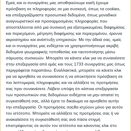
Εμείς και οι συνεργάτες μας αποθηκεύουμε και/ή έχουμε
πρόσβαση σε πληροφορίες σε μια συσκευή, όπως τα cookies,
και επεξεργαζόμαστε προσωπικά δεδομένα, όπως μοναδικοί
αναγνωριστικοί και προσαρμοσμένες πληροφορίες που
αποστέλλονται από μια συσκευή για εξατομικευμένες διαφημίσεις
και περιεχόμενο, μέτρηση διαφήμισης και περιεχομένου, έρευνα
ακροατηρίου και ανάπτυξη υπηρεσιών.
Με την άδειά σας, εμείς
και οι συνεργάτες μας ενδέχεται να χρησιμοποιήσουμε ακριβή
δεδομένα γεωγραφικής τοποθεσίας και ταυτοποίησης μέσω
σάρωσης συσκευών. Μπορείτε να κάνετε κλικ για να συναινέσετε
στην επεξεργασία από εμάς και τους 1733 συνεργάτες μας όπως
περιγράφεται παραπάνω. Εναλλακτικά, μπορείτε να κάνετε κλικ
για να αρνηθείτε να συναινέσετε ή να αποκτήσετε πρόσβαση σε
πιο λεπτομερείς πληροφορίες και να αλλάξετε τις προτιμήσεις
σας πριν συναινέσετε.
Λάβετε υπόψη ότι κάποια επεξεργασία
Αρχική
Ελλάδα
των προσωπικών σας δεδομένων ενδέχεται να μην απαιτεί τη
Πολιτική
συγκατάθεσή σας, αλλά έχετε το δικαίωμα να αρνηθείτε αυτήν
Εθνικά θέματα
την επεξεργασία. Οι προτιμήσεις σαςθα ισχύουν μόνο για αυτόν
Οικονομία
τον ιστότοπο. Μπορείτε να αλλάξετε τις προτιμήσεις σας ή να
Αστυνομικό
ανακαλέσετε τη συγκατάθεσή σας ανά πάσα στιγμή
Διεθνή
επιστρέφοντας σε αυτόν τον ιστότοπο και κάνοντας κλικ στο
Επικοινωνία