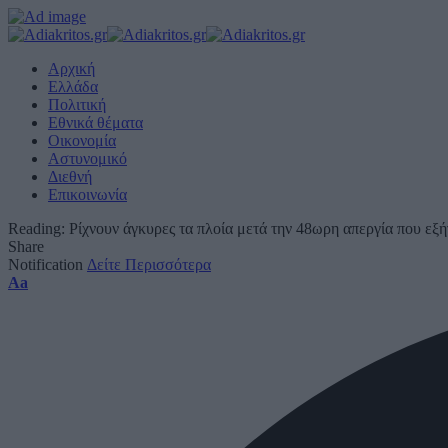
Αρχική
Ελλάδα
Πολιτική
Εθνικά θέματα
Οικονομία
Αστυνομικό
Διεθνή
Επικοινωνία
Reading:
Ρίχνουν άγκυρες τα πλοία μετά την 48ωρη απεργία που εξ
Share
Notification
Δείτε Περισσότερα
Font
Aa
Resizer