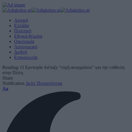
Αρχική
Ελλάδα
Πολιτική
Εθνικά θέματα
Οικονομία
Αστυνομικό
Διεθνή
Επικοινωνία
Reading:
Ο Ερντογάν διέταξε “σιγή ασυρμάτου” για την επίθεση
στην Πόλη
Share
Notification
Δείτε Περισσότερα
Font
Aa
Resizer