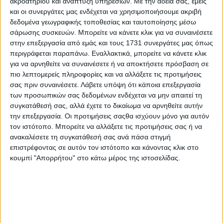
Επικοινωνία
ακροατηρίου και ανάπτυξη υπηρεσιών.
Με την άδειά σας, εμείς
και οι συνεργάτες μας ενδέχεται να χρησιμοποιήσουμε ακριβή
Αναζήτηση
δεδομένα γεωγραφικής τοποθεσίας και ταυτοποίησης μέσω
σάρωσης συσκευών. Μπορείτε να κάνετε κλικ για να συναινέσετε
στην επεξεργασία από εμάς και τους 1731 συνεργάτες μας όπως
Αρχική
περιγράφεται παραπάνω. Εναλλακτικά, μπορείτε να κάνετε κλικ
Ελλάδα
Πολιτική
για να αρνηθείτε να συναινέσετε ή να αποκτήσετε πρόσβαση σε
Εθνικά θέματα
πιο λεπτομερείς πληροφορίες και να αλλάξετε τις προτιμήσεις
Οικονομία
σας πριν συναινέσετε.
Λάβετε υπόψη ότι κάποια επεξεργασία
Αστυνομικό
των προσωπικών σας δεδομένων ενδέχεται να μην απαιτεί τη
Διεθνή
συγκατάθεσή σας, αλλά έχετε το δικαίωμα να αρνηθείτε αυτήν
Επικοινωνία
την επεξεργασία. Οι προτιμήσεις σαςθα ισχύουν μόνο για αυτόν
Follow US
τον ιστότοπο. Μπορείτε να αλλάξετε τις προτιμήσεις σας ή να
ανακαλέσετε τη συγκατάθεσή σας ανά πάσα στιγμή
Προσωπικά δεδομένα & Όροι Χρήσης
επιστρέφοντας σε αυτόν τον ιστότοπο και κάνοντας κλικ στο
κουμπί "Απορρήτου" στο κάτω μέρος της ιστοσελίδας.
© 2022 Foxiz News Network. Ruby Design Company. All Rights
Reserved.
Adiakritos.gr
>
Διεθνή
>
Ο Ερντογάν διέταξε “σιγή ασυρμάτου”
για την επίθεση στην Πόλη
Διεθνή
Ο Ερντογάν διέταξε “σιγή ασυρμάτου”