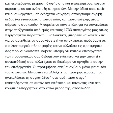
και περιεχόμενο, μέτρηση διαφήμισης και περιεχομένου, έρευνα
ακροατηρίου και ανάπτυξη υπηρεσιών.
Με την άδειά σας, εμείς
και οι συνεργάτες μας ενδέχεται να χρησιμοποιήσουμε ακριβή
δεδομένα γεωγραφικής τοποθεσίας και ταυτοποίησης μέσω
σάρωσης συσκευών. Μπορείτε να κάνετε κλικ για να συναινέσετε
στην επεξεργασία από εμάς και τους 1733 συνεργάτες μας όπως
περιγράφεται παραπάνω. Εναλλακτικά, μπορείτε να κάνετε κλικ
για να αρνηθείτε να συναινέσετε ή να αποκτήσετε πρόσβαση σε
πιο λεπτομερείς πληροφορίες και να αλλάξετε τις προτιμήσεις
σας πριν συναινέσετε.
Λάβετε υπόψη ότι κάποια επεξεργασία
των προσωπικών σας δεδομένων ενδέχεται να μην απαιτεί τη
συγκατάθεσή σας, αλλά έχετε το δικαίωμα να αρνηθείτε αυτήν
την επεξεργασία. Οι προτιμήσεις σαςθα ισχύουν μόνο για αυτόν
τον ιστότοπο. Μπορείτε να αλλάξετε τις προτιμήσεις σας ή να
ανακαλέσετε τη συγκατάθεσή σας ανά πάσα στιγμή
Αρχική
επιστρέφοντας σε αυτόν τον ιστότοπο και κάνοντας κλικ στο
Ελλάδα
κουμπί "Απορρήτου" στο κάτω μέρος της ιστοσελίδας.
Πολιτική
Εθνικά θέματα
Οικονομία
Αστυνομικό
Διεθνή