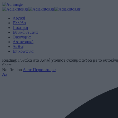
Αρχική
Ελλάδα
Πολιτική
Εθνικά θέματα
Οικονομία
Αστυνομικό
Διεθνή
Επικοινωνία
Reading:
Γυναίκα στα Χανιά χτύπησε σκόπιμα άνδρα με το αυτοκίνη
Share
Notification
Δείτε Περισσότερα
Font
Aa
Resizer