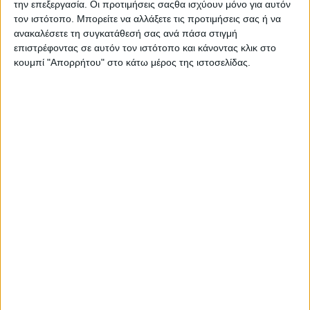
Επικοινωνία
την επεξεργασία. Οι προτιμήσεις σαςθα ισχύουν μόνο για αυτόν
τον ιστότοπο. Μπορείτε να αλλάξετε τις προτιμήσεις σας ή να
Αναζήτηση
ανακαλέσετε τη συγκατάθεσή σας ανά πάσα στιγμή
επιστρέφοντας σε αυτόν τον ιστότοπο και κάνοντας κλικ στο
Αρχική
κουμπί "Απορρήτου" στο κάτω μέρος της ιστοσελίδας.
Ελλάδα
Πολιτική
Εθνικά θέματα
Οικονομία
Αστυνομικό
Διεθνή
Επικοινωνία
Follow US
Προσωπικά δεδομένα & Όροι Χρήσης
© 2022 Foxiz News Network. Ruby Design Company. All Rights
Reserved.
Adiakritos.gr
>
Ελλάδα
>
Αλλαγές & παρεμβάσεις στην
καθημερινή λειτουργία των σχολείων
Ελλάδα
Αλλαγές & παρεμβάσεις στην καθημερινή