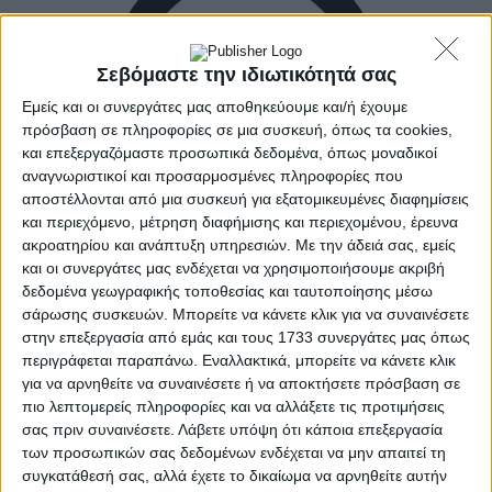
Σεβόμαστε την ιδιωτικότητά σας
Εμείς και οι συνεργάτες μας αποθηκεύουμε και/ή έχουμε
πρόσβαση σε πληροφορίες σε μια συσκευή, όπως τα cookies,
και επεξεργαζόμαστε προσωπικά δεδομένα, όπως μοναδικοί
αναγνωριστικοί και προσαρμοσμένες πληροφορίες που
αποστέλλονται από μια συσκευή για εξατομικευμένες διαφημίσεις
και περιεχόμενο, μέτρηση διαφήμισης και περιεχομένου, έρευνα
ακροατηρίου και ανάπτυξη υπηρεσιών.
Με την άδειά σας, εμείς
και οι συνεργάτες μας ενδέχεται να χρησιμοποιήσουμε ακριβή
δεδομένα γεωγραφικής τοποθεσίας και ταυτοποίησης μέσω
σάρωσης συσκευών. Μπορείτε να κάνετε κλικ για να συναινέσετε
στην επεξεργασία από εμάς και τους 1733 συνεργάτες μας όπως
Αρχική
περιγράφεται παραπάνω. Εναλλακτικά, μπορείτε να κάνετε κλικ
Ελλάδα
για να αρνηθείτε να συναινέσετε ή να αποκτήσετε πρόσβαση σε
Πολιτική
πιο λεπτομερείς πληροφορίες και να αλλάξετε τις προτιμήσεις
Εθνικά θέματα
σας πριν συναινέσετε.
Λάβετε υπόψη ότι κάποια επεξεργασία
Οικονομία
των προσωπικών σας δεδομένων ενδέχεται να μην απαιτεί τη
Αστυνομικό
Διεθνή
συγκατάθεσή σας, αλλά έχετε το δικαίωμα να αρνηθείτε αυτήν