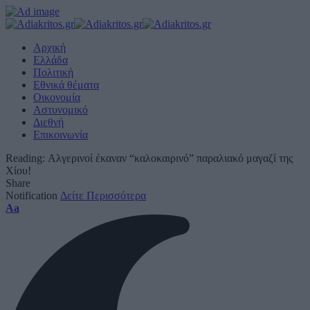
Αρχική
Ελλάδα
Πολιτική
Εθνικά θέματα
Οικονομία
Αστυνομικό
Διεθνή
Επικοινωνία
Reading:
Αλγερινοί έκαναν “καλοκαιρινό” παραλιακό μαγαζί της
Χίου!
Share
Notification
Δείτε Περισσότερα
Font
Aa
Resizer