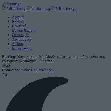
Αρχική
Ελλάδα
Πολιτική
Εθνικά θέματα
Οικονομία
Αστυνομικό
Διεθνή
Επικοινωνία
Reading:
Καταγγελία: “Με έδιωξε η Αστυνομία από παγκάκι που
καθόμουν ολομόναχη!” [Βίντεο]
Share
Notification
Δείτε Περισσότερα
Font
Aa
Resizer