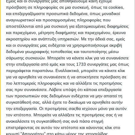
Εμείς και οι συνεργάτες μας αποθηκεύουμε και/ή έχουμε
πρόσβαση σε πληροφορίες σε μια συσκευή, όπως τα cookies,
και επεξεργαζόμαστε προσωπικά δεδομένα, όπως μοναδικοί
αναγνωριστικοί και προσαρμοσμένες πληροφορίες που
αποστέλλονται από μια συσκευή για εξατομικευμένες διαφημίσεις
και περιεχόμενο, μέτρηση διαφήμισης και περιεχομένου, έρευνα
ακροατηρίου και ανάπτυξη υπηρεσιών.
Με την άδειά σας, εμείς
και οι συνεργάτες μας ενδέχεται να χρησιμοποιήσουμε ακριβή
δεδομένα γεωγραφικής τοποθεσίας και ταυτοποίησης μέσω
σάρωσης συσκευών. Μπορείτε να κάνετε κλικ για να συναινέσετε
στην επεξεργασία από εμάς και τους 1733 συνεργάτες μας όπως
περιγράφεται παραπάνω. Εναλλακτικά, μπορείτε να κάνετε κλικ
για να αρνηθείτε να συναινέσετε ή να αποκτήσετε πρόσβαση σε
πιο λεπτομερείς πληροφορίες και να αλλάξετε τις προτιμήσεις
σας πριν συναινέσετε.
Λάβετε υπόψη ότι κάποια επεξεργασία
των προσωπικών σας δεδομένων ενδέχεται να μην απαιτεί τη
Αρχική
συγκατάθεσή σας, αλλά έχετε το δικαίωμα να αρνηθείτε αυτήν
Ελλάδα
Πολιτική
την επεξεργασία. Οι προτιμήσεις σαςθα ισχύουν μόνο για αυτόν
Εθνικά θέματα
τον ιστότοπο. Μπορείτε να αλλάξετε τις προτιμήσεις σας ή να
Οικονομία
ανακαλέσετε τη συγκατάθεσή σας ανά πάσα στιγμή
Αστυνομικό
επιστρέφοντας σε αυτόν τον ιστότοπο και κάνοντας κλικ στο
Διεθνή
κουμπί "Απορρήτου" στο κάτω μέρος της ιστοσελίδας.