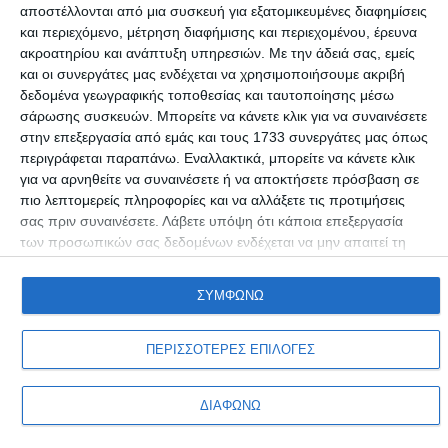
αποστέλλονται από μια συσκευή για εξατομικευμένες διαφημίσεις
και περιεχόμενο, μέτρηση διαφήμισης και περιεχομένου, έρευνα
ΑΣΤΥΝΟΜΙΚΌ
ακροατηρίου και ανάπτυξη υπηρεσιών.
Με την άδειά σας, εμείς
Αλγερινοί έκαναν “καλοκαιρινό” παραλιακό μαγαζί
και οι συνεργάτες μας ενδέχεται να χρησιμοποιήσουμε ακριβή
της Χίου!
δεδομένα γεωγραφικής τοποθεσίας και ταυτοποίησης μέσω
σάρωσης συσκευών. Μπορείτε να κάνετε κλικ για να συναινέσετε
Τις διαφορές τους αποφάσισαν να λύσουν μετανάστες σε παραλιακό
στην επεξεργασία από εμάς και τους 1733 συνεργάτες μας όπως
μαγαζί της Χίου
…
περιγράφεται παραπάνω. Εναλλακτικά, μπορείτε να κάνετε κλικ
Συντακτική ομάδα
29/12/2016
για να αρνηθείτε να συναινέσετε ή να αποκτήσετε πρόσβαση σε
πιο λεπτομερείς πληροφορίες και να αλλάξετε τις προτιμήσεις
σας πριν συναινέσετε.
Λάβετε υπόψη ότι κάποια επεξεργασία
των προσωπικών σας δεδομένων ενδέχεται να μην απαιτεί τη
συγκατάθεσή σας, αλλά έχετε το δικαίωμα να αρνηθείτε αυτήν
την επεξεργασία. Οι προτιμήσεις σαςθα ισχύουν μόνο για αυτόν
ΣΥΜΦΩΝΩ
τον ιστότοπο. Μπορείτε να αλλάξετε τις προτιμήσεις σας ή να
ανακαλέσετε τη συγκατάθεσή σας ανά πάσα στιγμή
επιστρέφοντας σε αυτόν τον ιστότοπο και κάνοντας κλικ στο
ΠΕΡΙΣΣΟΤΕΡΕΣ ΕΠΙΛΟΓΕΣ
κουμπί "Απορρήτου" στο κάτω μέρος της ιστοσελίδας.
Προσωπικά δεδομένα & Όροι Χρήσης
ΔΙΑΦΩΝΩ
Copyright © Adiakritos.gr 2026. All Rights Reserved.