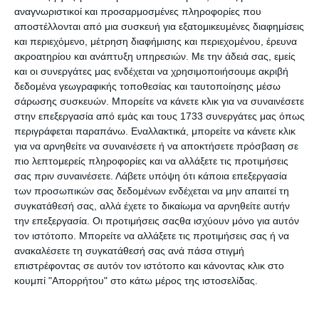
Αθηναίων
αναγνωριστικοί και προσαρμοσμένες πληροφορίες που
Βασίλης Κορομάντζος: Η σταθερή αξία του Δήμου
αποστέλλονται από μια συσκευή για εξατομικευμένες διαφημίσεις
Αθηναίων που κρατάει ψηλά την αξιοπρέπεια για 37
και περιεχόμενο, μέτρηση διαφήμισης και περιεχομένου, έρευνα
ολόκληρα χρόνια !
ακροατηρίου και ανάπτυξη υπηρεσιών.
Με την άδειά σας, εμείς
Πολύδωρος Συρίγος: Ένας έμπειρος Αυτοδιοικητικός
και οι συνεργάτες μας ενδέχεται να χρησιμοποιήσουμε ακριβή
στη μάχη των Δημοτικών εκλογών με τον συνδυασμό Γ.
δεδομένα γεωγραφικής τοποθεσίας και ταυτοποίησης μέσω
Δαουλάρη στο Δήμο Δάφνης-Υμηττού
σάρωσης συσκευών. Μπορείτε να κάνετε κλικ για να συναινέσετε
Συνέντευξη Σίας Κουκουβάου – Μια νέα, εργαζόμενη &
στην επεξεργασία από εμάς και τους 1733 συνεργάτες μας όπως
πολύτεκνη μητέρα δίνει καθημερινές μάχες για την
περιγράφεται παραπάνω. Εναλλακτικά, μπορείτε να κάνετε κλικ
Παλλήνη
για να αρνηθείτε να συναινέσετε ή να αποκτήσετε πρόσβαση σε
πιο λεπτομερείς πληροφορίες και να αλλάξετε τις προτιμήσεις
σας πριν συναινέσετε.
Λάβετε υπόψη ότι κάποια επεξεργασία
των προσωπικών σας δεδομένων ενδέχεται να μην απαιτεί τη
αυτοκτονία
,
δίκαννο
,
Κρήτη
TAGGED:
συγκατάθεσή σας, αλλά έχετε το δικαίωμα να αρνηθείτε αυτήν
την επεξεργασία. Οι προτιμήσεις σαςθα ισχύουν μόνο για αυτόν
τον ιστότοπο. Μπορείτε να αλλάξετε τις προτιμήσεις σας ή να
Facebook
ανακαλέσετε τη συγκατάθεσή σας ανά πάσα στιγμή
επιστρέφοντας σε αυτόν τον ιστότοπο και κάνοντας κλικ στο
κουμπί "Απορρήτου" στο κάτω μέρος της ιστοσελίδας.
Ακολουθήστε μας