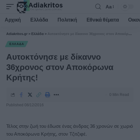
Aa
Font
Resizer
Αρχική
Ελλάδα
Πολιτική
Εθνικά θέματα
Οικο
Adiakritos.gr
>
Ελλάδα
>
Αυτοκτόνησε με δίκαννο 36χρονος στον Αποκόρωνα Κρήτης!
ΕΛΛΆΔΑ
Αυτοκτόνησε με δίκαννο
36χρονος στον Αποκόρωνα
Κρήτης!
0 Min Read
Published 08/12/2016
Τέλος στην ζωή του έδωσε ένας άνδρας 36 χρονών
σε χωριό
του Αποκόρωνα Κρήτης, στον Τζιτζιφέ.