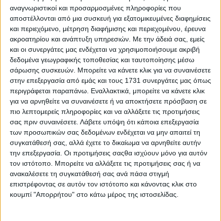
Ελλάδα! [φωτο & βίντεο]
αναγνωριστικοί και προσαρμοσμένες πληροφορίες που
αποστέλλονται από μια συσκευή για εξατομικευμένες διαφημίσεις
Published 30/11/2017
και περιεχόμενο, μέτρηση διαφήμισης και περιεχομένου, έρευνα
Share
ακροατηρίου και ανάπτυξη υπηρεσιών.
Με την άδειά σας, εμείς
6 Min Read
και οι συνεργάτες μας ενδέχεται να χρησιμοποιήσουμε ακριβή
δεδομένα γεωγραφικής τοποθεσίας και ταυτοποίησης μέσω
SHARE
σάρωσης συσκευών. Μπορείτε να κάνετε κλικ για να συναινέσετε
Η μνήμη του Αγίου Αποστόλου Ανδρέου τελείται από την
στην επεξεργασία από εμάς και τους 1731 συνεργάτες μας όπως
Εκκλησία μας στις 30 Νοεμβρίου.
περιγράφεται παραπάνω. Εναλλακτικά, μπορείτε να κάνετε κλικ
για να αρνηθείτε να συναινέσετε ή να αποκτήσετε πρόσβαση σε
Στις 19 Ιανουαρίου εορτάζεται η επιστροφή των λειψάνων του
πιο λεπτομερείς πληροφορίες και να αλλάξετε τις προτιμήσεις
σταυρού του μαρτυρίου του από την Αρχιεπισκοπή Μασσαλίας
σας πριν συναινέσετε.
Λάβετε υπόψη ότι κάποια επεξεργασία
στην Μητρόπολη Πατρών (19 Ιανουαρίου 1980). Στις 20 Ιουνίου
γιορτάζεται η κατάθεση των λειψάνων του στον ανοικοδομηθέντα
των προσωπικών σας δεδομένων ενδέχεται να μην απαιτεί τη
Ναό των Αγίων Αποστόλων στην Κωνσταντινούπολη από τον
συγκατάθεσή σας, αλλά έχετε το δικαίωμα να αρνηθείτε αυτήν
αυτοκράτορα Ιουστινιανό (550). Στις 26 Σεπτεμβρίου γιορτάζεται η
την επεξεργασία. Οι προτιμήσεις σαςθα ισχύουν μόνο για αυτόν
επιστροφή της τιμίας κάρας του από την Ρωμαιοκαθολική
τον ιστότοπο. Μπορείτε να αλλάξετε τις προτιμήσεις σας ή να
Εκκλησία στην Ι. Μητρόπολη Πατρών (26 Σεπτεμβρίου 1964) και
ανακαλέσετε τη συγκατάθεσή σας ανά πάσα στιγμή
η ανάμνηση των εγκαινίων του νέου ναού του κατά την ίδια ημέρα
επιστρέφοντας σε αυτόν τον ιστότοπο και κάνοντας κλικ στο
(26 Σεπτεμβρίου 1974).
κουμπί "Απορρήτου" στο κάτω μέρος της ιστοσελίδας.
Μητροπολιτικός Ναός Αγ. Ανδρέα στην Πάτρα: Η μεγαλύτερη
εκκλησία στην Ελλάδα!