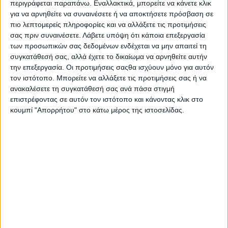
λύει τα δεσμά της ατεκνίας!
περιγράφεται παραπάνω. Εναλλακτικά, μπορείτε να κάνετε κλικ
για να αρνηθείτε να συναινέσετε ή να αποκτήσετε πρόσβαση σε
πιο λεπτομερείς πληροφορίες και να αλλάξετε τις προτιμήσεις
Published 09/12/2017
σας πριν συναινέσετε.
Λάβετε υπόψη ότι κάποια επεξεργασία
Share
5 Min Read
των προσωπικών σας δεδομένων ενδέχεται να μην απαιτεί τη
συγκατάθεσή σας, αλλά έχετε το δικαίωμα να αρνηθείτε αυτήν
SHARE
την επεξεργασία. Οι προτιμήσεις σαςθα ισχύουν μόνο για αυτόν
τον ιστότοπο. Μπορείτε να αλλάξετε τις προτιμήσεις σας ή να
Η Αγία Άννα που γιορτάζεται σήμερα 9 Δεκεμβρίου, μητέρα της
ανακαλέσετε τη συγκατάθεσή σας ανά πάσα στιγμή
Παναγίας, αξιώθηκε να αποκτήσει παιδί σε προχωρημένη ηλικία.
Η Παναγία ήταν θείο δώρο στον Ιωακείμ και την Άννα των οποίων
επιστρέφοντας σε αυτόν τον ιστότοπο και κάνοντας κλικ στο
η ευσέβεια ήταν αδιαμφισβήτητη και η προσευχή τους συνεχείς όλα
κουμπί "Απορρήτου" στο κάτω μέρος της ιστοσελίδας.
τα χρόνια της ζωής τους για ένα παιδί. Η ατεκνία εκείνη την εποχή
ήταν μεγάλη ατίμωση για ένα ζευγάρι. Αδιάκοπα ο Ιωακείμ και η
Άννα παρακαλούσαν και έλπιζαν η προσευχή τους να εισακουστεί.
Μέχρι που ο Θεός τίμησε την μεγάλη ευσέβεια τους, την
ταπεινοφροσύνη τους και την εμπιστοσύνη τους στον Θεό δίνοντάς
τους την Παναγία. Η Αγία Άννα βοηθάει τα άτεκνα ζευγάρια να
τεκνοποιήσουν.
Πολλοί σύζυγοι μάλιστα προσφεύγουν στην Σκήτη της Αγίας Άννης
στο Άγιο Όρος για να πάρουν ευλογία και να κάνουν το τάμα τους,
αντλώντας παράλληλα δύναμη από το πνευματικό κλίμα του
μοναστηριού.
Η βοήθεια της Αγίας Άννας στην τεκνογονία