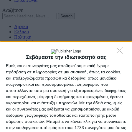
Επικοινωνία
Αναζήτηση
Αρχική
Ελλάδα
Πολιτική
Εθνικά θέματα
Οικονομία
Αστυνομικό
Σεβόμαστε την ιδιωτικότητά σας
Διεθνή
Επικοινωνία
Εμείς και οι συνεργάτες μας αποθηκεύουμε και/ή έχουμε
πρόσβαση σε πληροφορίες σε μια συσκευή, όπως τα cookies,
Follow US
και επεξεργαζόμαστε προσωπικά δεδομένα, όπως μοναδικοί
Προσωπικά δεδομένα & Όροι Χρήσης
αναγνωριστικοί και προσαρμοσμένες πληροφορίες που
αποστέλλονται από μια συσκευή για εξατομικευμένες διαφημίσεις
© 2022 Foxiz News Network. Ruby Design Company. All Rights
και περιεχόμενο, μέτρηση διαφήμισης και περιεχομένου, έρευνα
Reserved.
ακροατηρίου και ανάπτυξη υπηρεσιών.
Με την άδειά σας, εμείς
Adiakritos.gr
>
Ελλάδα
>
Αυτή είναι η Ευχή της Αγίας Άννας που
και οι συνεργάτες μας ενδέχεται να χρησιμοποιήσουμε ακριβή
λύει τα δεσμά της ατεκνίας!
Ελλάδα
δεδομένα γεωγραφικής τοποθεσίας και ταυτοποίησης μέσω
σάρωσης συσκευών. Μπορείτε να κάνετε κλικ για να συναινέσετε
Αυτή είναι η Ευχή της Αγίας Άννας που
στην επεξεργασία από εμάς και τους 1733 συνεργάτες μας όπως