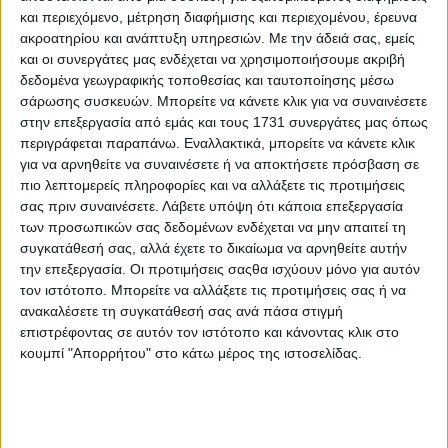
και περιεχόμενο, μέτρηση διαφήμισης και περιεχομένου, έρευνα
ακροατηρίου και ανάπτυξη υπηρεσιών.
Με την άδειά σας, εμείς
και οι συνεργάτες μας ενδέχεται να χρησιμοποιήσουμε ακριβή
δεδομένα γεωγραφικής τοποθεσίας και ταυτοποίησης μέσω
σάρωσης συσκευών. Μπορείτε να κάνετε κλικ για να συναινέσετε
στην επεξεργασία από εμάς και τους 1731 συνεργάτες μας όπως
περιγράφεται παραπάνω. Εναλλακτικά, μπορείτε να κάνετε κλικ
για να αρνηθείτε να συναινέσετε ή να αποκτήσετε πρόσβαση σε
πιο λεπτομερείς πληροφορίες και να αλλάξετε τις προτιμήσεις
σας πριν συναινέσετε.
Λάβετε υπόψη ότι κάποια επεξεργασία
των προσωπικών σας δεδομένων ενδέχεται να μην απαιτεί τη
συγκατάθεσή σας, αλλά έχετε το δικαίωμα να αρνηθείτε αυτήν
την επεξεργασία. Οι προτιμήσεις σαςθα ισχύουν μόνο για αυτόν
τον ιστότοπο. Μπορείτε να αλλάξετε τις προτιμήσεις σας ή να
ανακαλέσετε τη συγκατάθεσή σας ανά πάσα στιγμή
Αρχική
επιστρέφοντας σε αυτόν τον ιστότοπο και κάνοντας κλικ στο
Ελλάδα
κουμπί "Απορρήτου" στο κάτω μέρος της ιστοσελίδας.
Πολιτική
Εθνικά θέματα
Οικονομία
Αστυνομικό
Διεθνή