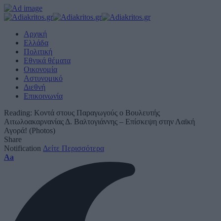
Αρχική
Ελλάδα
Πολιτική
Εθνικά θέματα
Οικονομία
Αστυνομικό
Διεθνή
Επικοινωνία
Reading:
Κοντά στους Παραγωγούς ο Βουλευτής
Αιτωλοακαρνανίας Δ. Βαλτογιάννης – Επίσκεψη στην Λαϊκή
Αγορά! (Photos)
Share
Notification
Δείτε Περισσότερα
Font
Aa
Resizer