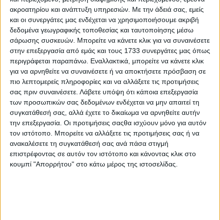
ακροατηρίου και ανάπτυξη υπηρεσιών.
Με την άδειά σας, εμείς
και οι συνεργάτες μας ενδέχεται να χρησιμοποιήσουμε ακριβή
δεδομένα γεωγραφικής τοποθεσίας και ταυτοποίησης μέσω
σάρωσης συσκευών. Μπορείτε να κάνετε κλικ για να συναινέσετε
στην επεξεργασία από εμάς και τους 1733 συνεργάτες μας όπως
περιγράφεται παραπάνω. Εναλλακτικά, μπορείτε να κάνετε κλικ
για να αρνηθείτε να συναινέσετε ή να αποκτήσετε πρόσβαση σε
πιο λεπτομερείς πληροφορίες και να αλλάξετε τις προτιμήσεις
σας πριν συναινέσετε.
Λάβετε υπόψη ότι κάποια επεξεργασία
των προσωπικών σας δεδομένων ενδέχεται να μην απαιτεί τη
συγκατάθεσή σας, αλλά έχετε το δικαίωμα να αρνηθείτε αυτήν
την επεξεργασία. Οι προτιμήσεις σαςθα ισχύουν μόνο για αυτόν
τον ιστότοπο. Μπορείτε να αλλάξετε τις προτιμήσεις σας ή να
ανακαλέσετε τη συγκατάθεσή σας ανά πάσα στιγμή
επιστρέφοντας σε αυτόν τον ιστότοπο και κάνοντας κλικ στο
Αρχική
κουμπί "Απορρήτου" στο κάτω μέρος της ιστοσελίδας.
Ελλάδα
Πολιτική
Εθνικά θέματα
Οικονομία
Αστυνομικό
Διεθνή