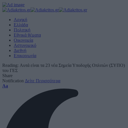
Αρχική
Ελλάδα
Πολιτική
Εθνικά θέματα
Οικονομία
Αστυνομικό
Διεθνή
Επικοινωνία
Reading:
Αυτά είναι τα 23 νέα Σημεία Υποδοχής Οπλιτών (ΣΥΠΟ)
του ΓΕΣ
Share
Notification
Δείτε Περισσότερα
Font
Aa
Resizer