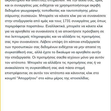
ακροατηρίου και ανάπτυξη υπηρεσιών.
Με την άδειά σας, εμείς
και οι συνεργάτες μας ενδέχεται να χρησιμοποιήσουμε ακριβή
δεδομένα γεωγραφικής τοποθεσίας και ταυτοποίησης μέσω
σάρωσης συσκευών. Μπορείτε να κάνετε κλικ για να συναινέσετε
στην επεξεργασία από εμάς και τους 1731 συνεργάτες μας όπως
περιγράφεται παραπάνω. Εναλλακτικά, μπορείτε να κάνετε κλικ
για να αρνηθείτε να συναινέσετε ή να αποκτήσετε πρόσβαση σε
πιο λεπτομερείς πληροφορίες και να αλλάξετε τις προτιμήσεις
σας πριν συναινέσετε.
Λάβετε υπόψη ότι κάποια επεξεργασία
των προσωπικών σας δεδομένων ενδέχεται να μην απαιτεί τη
συγκατάθεσή σας, αλλά έχετε το δικαίωμα να αρνηθείτε αυτήν
την επεξεργασία. Οι προτιμήσεις σαςθα ισχύουν μόνο για αυτόν
τον ιστότοπο. Μπορείτε να αλλάξετε τις προτιμήσεις σας ή να
ανακαλέσετε τη συγκατάθεσή σας ανά πάσα στιγμή
επιστρέφοντας σε αυτόν τον ιστότοπο και κάνοντας κλικ στο
κουμπί "Απορρήτου" στο κάτω μέρος της ιστοσελίδας.
Αρχική
Ελλάδα
Πολιτική
Εθνικά θέματα
Οικονομία
Αστυνομικό
Διεθνή