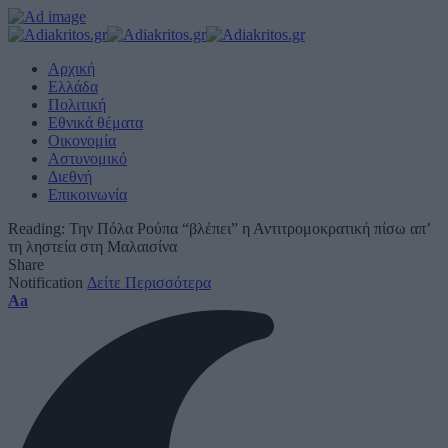
Αρχική
Ελλάδα
Πολιτική
Εθνικά θέματα
Οικονομία
Αστυνομικό
Διεθνή
Επικοινωνία
Reading:
Την Πόλα Ρούπα “βλέπει” η Αντιτρομοκρατική πίσω απ’
τη ληστεία στη Μαλαισίνα
Share
Notification
Δείτε Περισσότερα
Font
Aa
Resizer