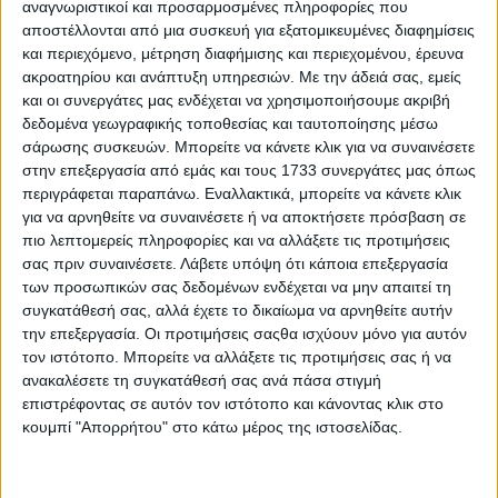
αναγνωριστικοί και προσαρμοσμένες πληροφορίες που
αποστέλλονται από μια συσκευή για εξατομικευμένες διαφημίσεις
και περιεχόμενο, μέτρηση διαφήμισης και περιεχομένου, έρευνα
ακροατηρίου και ανάπτυξη υπηρεσιών.
Με την άδειά σας, εμείς
και οι συνεργάτες μας ενδέχεται να χρησιμοποιήσουμε ακριβή
δεδομένα γεωγραφικής τοποθεσίας και ταυτοποίησης μέσω
σάρωσης συσκευών. Μπορείτε να κάνετε κλικ για να συναινέσετε
στην επεξεργασία από εμάς και τους 1733 συνεργάτες μας όπως
περιγράφεται παραπάνω. Εναλλακτικά, μπορείτε να κάνετε κλικ
για να αρνηθείτε να συναινέσετε ή να αποκτήσετε πρόσβαση σε
πιο λεπτομερείς πληροφορίες και να αλλάξετε τις προτιμήσεις
σας πριν συναινέσετε.
Λάβετε υπόψη ότι κάποια επεξεργασία
των προσωπικών σας δεδομένων ενδέχεται να μην απαιτεί τη
συγκατάθεσή σας, αλλά έχετε το δικαίωμα να αρνηθείτε αυτήν
την επεξεργασία. Οι προτιμήσεις σαςθα ισχύουν μόνο για αυτόν
τον ιστότοπο. Μπορείτε να αλλάξετε τις προτιμήσεις σας ή να
Αρχική
Ελλάδα
ανακαλέσετε τη συγκατάθεσή σας ανά πάσα στιγμή
Πολιτική
επιστρέφοντας σε αυτόν τον ιστότοπο και κάνοντας κλικ στο
Εθνικά θέματα
κουμπί "Απορρήτου" στο κάτω μέρος της ιστοσελίδας.
Οικονομία
Αστυνομικό
Διεθνή