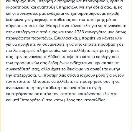
και περιεχόμενο, μέτρηση διαφήμισης και περιεχομένου, έρευνα
ακροατηρίου και ανάπτυξη υπηρεσιών.
Με την άδειά σας, εμείς
και οι συνεργάτες μας ενδέχεται να χρησιμοποιήσουμε ακριβή
δεδομένα γεωγραφικής τοποθεσίας και ταυτοποίησης μέσω
σάρωσης συσκευών. Μπορείτε να κάνετε κλικ για να συναινέσετε
στην επεξεργασία από εμάς και τους 1733 συνεργάτες μας όπως
περιγράφεται παραπάνω. Εναλλακτικά, μπορείτε να κάνετε κλικ
για να αρνηθείτε να συναινέσετε ή να αποκτήσετε πρόσβαση σε
πιο λεπτομερείς πληροφορίες και να αλλάξετε τις προτιμήσεις
σας πριν συναινέσετε.
Λάβετε υπόψη ότι κάποια επεξεργασία
των προσωπικών σας δεδομένων ενδέχεται να μην απαιτεί τη
συγκατάθεσή σας, αλλά έχετε το δικαίωμα να αρνηθείτε αυτήν
την επεξεργασία. Οι προτιμήσεις σαςθα ισχύουν μόνο για αυτόν
τον ιστότοπο. Μπορείτε να αλλάξετε τις προτιμήσεις σας ή να
ανακαλέσετε τη συγκατάθεσή σας ανά πάσα στιγμή
επιστρέφοντας σε αυτόν τον ιστότοπο και κάνοντας κλικ στο
Αρχική
κουμπί "Απορρήτου" στο κάτω μέρος της ιστοσελίδας.
Ελλάδα
Πολιτική
Εθνικά θέματα
Οικονομία
Αστυνομικό
Διεθνή