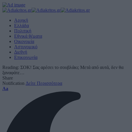
Αρχική
Ελλάδα
Πολιτική
Εθνικά θέματα
Οικονομία
Αστυνομικό
Διεθνή
Επικοινωνία
Reading:
ΣΟΚ! Σας αρέσει το σουβλάκι; Μετά από αυτά, δεν θα
ξαναφάτε…
Share
Notification
Δείτε Περισσότερα
Font
Aa
Resizer