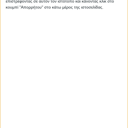
Επικοινωνία
επιστρέφοντας σε αυτόν τον ιστότοπο και κάνοντας κλικ στο
κουμπί "Απορρήτου" στο κάτω μέρος της ιστοσελίδας.
Αναζήτηση
Αρχική
Ελλάδα
Πολιτική
Εθνικά θέματα
Οικονομία
Αστυνομικό
Διεθνή
Επικοινωνία
Follow US
Προσωπικά δεδομένα & Όροι Χρήσης
© 2022 Foxiz News Network. Ruby Design Company. All Rights
Reserved.
Adiakritos.gr
>
Υγεία
>
ΣΟΚ! Σας αρέσει το σουβλάκι; Μετά από
αυτά, δεν θα ξαναφάτε…
Υγεία
ΣΟΚ! Σας αρέσει το σουβλάκι; Μετά από