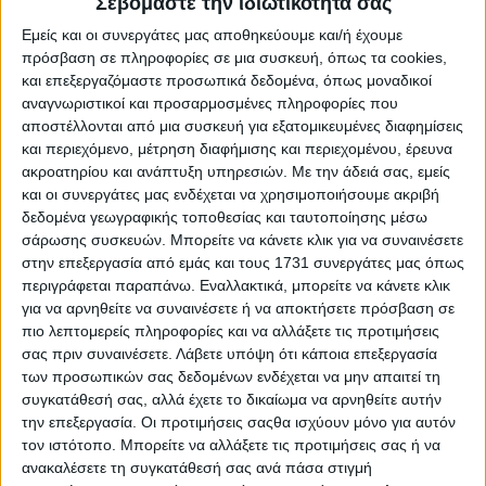
Σεβόμαστε την ιδιωτικότητά σας
Εμείς και οι συνεργάτες μας αποθηκεύουμε και/ή έχουμε
πρόσβαση σε πληροφορίες σε μια συσκευή, όπως τα cookies,
και επεξεργαζόμαστε προσωπικά δεδομένα, όπως μοναδικοί
αναγνωριστικοί και προσαρμοσμένες πληροφορίες που
αποστέλλονται από μια συσκευή για εξατομικευμένες διαφημίσεις
και περιεχόμενο, μέτρηση διαφήμισης και περιεχομένου, έρευνα
ακροατηρίου και ανάπτυξη υπηρεσιών.
Με την άδειά σας, εμείς
και οι συνεργάτες μας ενδέχεται να χρησιμοποιήσουμε ακριβή
δεδομένα γεωγραφικής τοποθεσίας και ταυτοποίησης μέσω
σάρωσης συσκευών. Μπορείτε να κάνετε κλικ για να συναινέσετε
στην επεξεργασία από εμάς και τους 1731 συνεργάτες μας όπως
περιγράφεται παραπάνω. Εναλλακτικά, μπορείτε να κάνετε κλικ
για να αρνηθείτε να συναινέσετε ή να αποκτήσετε πρόσβαση σε
πιο λεπτομερείς πληροφορίες και να αλλάξετε τις προτιμήσεις
Αρχική
σας πριν συναινέσετε.
Λάβετε υπόψη ότι κάποια επεξεργασία
Ελλάδα
των προσωπικών σας δεδομένων ενδέχεται να μην απαιτεί τη
Πολιτική
συγκατάθεσή σας, αλλά έχετε το δικαίωμα να αρνηθείτε αυτήν
Εθνικά θέματα
την επεξεργασία. Οι προτιμήσεις σαςθα ισχύουν μόνο για αυτόν
Οικονομία
τον ιστότοπο. Μπορείτε να αλλάξετε τις προτιμήσεις σας ή να
Αστυνομικό
Διεθνή
ανακαλέσετε τη συγκατάθεσή σας ανά πάσα στιγμή