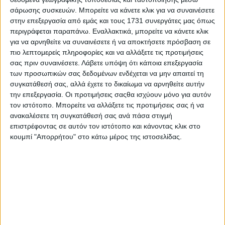
ανταποκριθούν στο βαθμό που απαιτείται στις προκλήσεις και στις
σάρωσης συσκευών. Μπορείτε να κάνετε κλικ για να συναινέσετε
προσδοκίες του λαού.
στην επεξεργασία από εμάς και τους 1731 συνεργάτες μας όπως
περιγράφεται παραπάνω. Εναλλακτικά, μπορείτε να κάνετε κλικ
Παρ΄ όλα αυτά, ο ελληνικός λαός έχει διατηρήσει σε υψηλό
επίπεδο την ψυχραιμία του, η κοινωνία δεν έχει απωλέσει τη
για να αρνηθείτε να συναινέσετε ή να αποκτήσετε πρόσβαση σε
συνοχή της, οι πολίτες εξακολουθούν να αντιμετωπίζουν τις
πιο λεπτομερείς πληροφορίες και να αλλάξετε τις προτιμήσεις
καθημερινές τους δυσκολίες με αξιοπρέπεια και υπομονή.
σας πριν συναινέσετε.
Λάβετε υπόψη ότι κάποια επεξεργασία
Όμως, για να μπορούν οι πολίτες σήμερα, παρά τα προβλήματα
των προσωπικών σας δεδομένων ενδέχεται να μην απαιτεί τη
που προκάλεσε η οικονομική δυσπραγία, να διατηρούν την ελπίδα
συγκατάθεσή σας, αλλά έχετε το δικαίωμα να αρνηθείτε αυτήν
και να ονειρεύονται το μέλλον τους, για να μπορεί η κοινωνία να
την επεξεργασία. Οι προτιμήσεις σαςθα ισχύουν μόνο για αυτόν
διατηρεί την οργανωμένη της μορφή, για να μπορεί η Ελλάδα να
υπερηφανεύεται ότι παραμένει μια ασφαλής χώρα παρά την
τον ιστότοπο. Μπορείτε να αλλάξετε τις προτιμήσεις σας ή να
οικονομική κρίση και τα προβλήματα που συνεπάγεται η διαχείριση
ανακαλέσετε τη συγκατάθεσή σας ανά πάσα στιγμή
για λογαριασμό ολόκληρης σχεδόν της Ευρωπαϊκής Ένωσης του
επιστρέφοντας σε αυτόν τον ιστότοπο και κάνοντας κλικ στο
προσφυγικού – μετανα-στευτικού φαινομένου, έπρεπε και πρέπει η
κουμπί "Απορρήτου" στο κάτω μέρος της ιστοσελίδας.
Ελληνική Αστυνομία να αποτελέσει και να συνεχίσει να αποτελεί
το σταθερό ανάχωμα, το θεμέλιο επάνω στο οποίο στηρίχθηκε και
στηρίζεται η πολιτεία και η κοινωνία.
Κι αυτό η Ελληνική Αστυνομία το έχει καταφέρει. Με την
αυταπάρνηση, την αυτοθυσία, το μόχθο, την υπευθυνότητα και την
προσπάθεια του προσωπικού της.
Του προσωπικού που καταφέρνει να ανταποκρίνεται στις πολλές
και δύσκολες απαιτήσεις της αποστολής του βιώνοντας,
παράλληλα, όπως όλοι οι πολίτες, τις συνέπειες της κρίσης.
Θέλω να σας διαβεβαιώσω πως η ηγεσία του Σώματος γνωρίζει