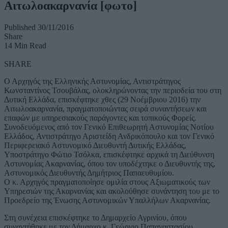
Αιτωλοακαρνανία [φωτο]
Published 30/11/2016
Share
14 Min Read
SHARE
Ο Αρχηγός της Ελληνικής Αστυνομίας, Αντιστράτηγος
Κωνσταντίνος Τσουβάλας, ολοκληρώνοντας την περιοδεία του στη
Δυτική Ελλάδα, επισκέφτηκε χθες (29 Νοέμβριου 2016) την
Αιτωλοακαρνανία, πραγματοποιώντας σειρά συναντήσεων και
επαφών με υπηρεσιακούς παράγοντες και τοπικούς Φορείς.
Συνοδευόμενος από τον Γενικό Επιθεωρητή Αστυνομίας Νοτίου
Ελλάδος, Αντιστράτηγο Αριστείδη Ανδρικόπουλο και τον Γενικό
Περιφερειακό Αστυνομικό Διευθυντή Δυτικής Ελλάδας,
Υποστράτηγο Φώτιο Τσόλκα, επισκέφτηκε αρχικά τη Διεύθυνση
Αστυνομίας Ακαρνανίας, όπου τον υποδέχτηκε ο Διευθυντής της,
Αστυνομικός Διευθυντής Δημήτριος Παπαευθυμίου.
Ο κ. Αρχηγός πραγματοποίησε ομιλία στους Αξιωματικούς των
Υπηρεσιών της Ακαρνανίας και ακολούθησε συνάντηση του με το
Προεδρείο της Ένωσης Αστυνομικών Υπαλλήλων Ακαρνανίας.
Στη συνέχεια επισκέφτηκε το Δημαρχείο Αγρινίου, όπου
συναντήθηκε με τον Δήμαρχο κ. Γεώργιο Παπαναστασίου.