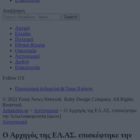
Επικοινωνία
Αναζήτηση
Αρχική
Ελλάδα
Πολιτική
Εθνικά θέματα
Οικονομία
Αστυνομικό
Διεθνή
Επικοινωνία
Follow US
Προσωπικά δεδομένα & Όροι Χρήσης
© 2022 Foxiz News Network. Ruby Design Company. All Rights
Reserved.
Adiakritos.gr
>
Αστυνομικό
>
Ο Αρχηγός της ΕΛ.ΑΣ. επισκέφτηκε
την Αιτωλοακαρνανία [φωτο]
Αστυνομικό
Ο Αρχηγός της ΕΛ.ΑΣ. επισκέφτηκε την