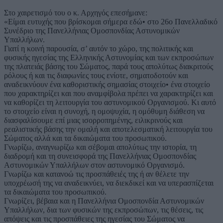
Στο χαιρετισμό του ο κ. Αρχηγός επεσήμανε:
«Είμαι ευτυχής που βρίσκομαι σήμερα εδώ• στο 26ο Πανελλαδικό
Συνέδριο της Πανελλήνιας Ομοσπονδίας Αστυνομικών
Υπαλλήλων.
Γιατί η κοινή παρουσία, σ’ αυτόν το χώρο, της πολιτικής και
φυσικής ηγεσίας της Ελληνικής Αστυνομίας και των εκπροσώπων
της πλατειάς βάσης του Σώματος, παρά τους απολύτως διακριτούς
ρόλους ή και τις διαφωνίες τους ενίοτε, σηματοδοτούν και
αναδεικνύουν ένα καθοριστικής σημασίας στοιχείο• ένα στοιχείο
που χαρακτηρίζει και που αναμφίβολα πρέπει να χαρακτηρίζει και
να καθορίζει τη λειτουργία του αστυνομικού Οργανισμού. Κι αυτό
το στοιχείο είναι η συνοχή, η ομοψυχία, η ομόθυμη διάθεση να
διασφαλίσουμε επί μιας ισορροπημένης, ειλικρινούς και
ρεαλιστικής βάσης την ομαλή και αποτελεσματική λειτουργία του
Σώματος αλλά και τα δικαιώματα του προσωπικού.
Γνωρίζω, αναγνωρίζω και σέβομαι απολύτως την ιστορία, τη
διαδρομή και τη συνεισφορά της Πανελλήνιας Ομοσπονδίας
Αστυνομικών Υπαλλήλων στον αστυνομικό Οργανισμό.
Γνωρίζω και κατανοώ τις προσπάθειές της ή αν θέλετε την
υποχρέωσή της να αναδεικνύει, να διεκδικεί και να υπερασπίζεται
τα δικαιώματα του προσωπικού.
Γνωρίζει, βέβαια και η Πανελλήνια Ομοσπονδία Αστυνομικών
Υπαλλήλων, δια των φυσικών της εκπροσώπων, τις θέσεις, τις
απόψεις και τις προσπάθειες της ηγεσίας του Σώματος να