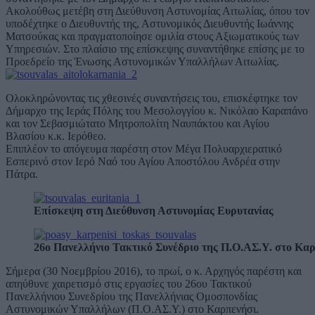
Ακολούθως μετέβη στη Διεύθυνση Αστυνομίας Αιτωλίας, όπου τον
υποδέχτηκε ο Διευθυντής της, Αστυνομικός Διευθυντής Ιωάννης
Ματσούκας και πραγματοποίησε ομιλία στους Αξιωματικούς των
Υπηρεσιών. Στο πλαίσιο της επίσκεψης συναντήθηκε επίσης με τo
Προεδρείο της Ένωσης Αστυνομικών Υπαλλήλων Αιτωλίας.
Ολοκληρώνοντας τις χθεσινές συναντήσεις του, επισκέφτηκε τον
Δήμαρχο της Ιεράς Πόλης του Μεσολογγίου κ. Νικόλαο Καραπάνο
και τον Σεβασμιώτατο Μητροπολίτη Ναυπάκτου και Αγίου
Βλασίου κ.κ. Ιερόθεο.
Επιπλέον το απόγευμα παρέστη στον Μέγα Πολυαρχιερατικό
Εσπερινό στον Ιερό Ναό του Αγίου Αποστόλου Ανδρέα στην
Πάτρα.
Επίσκεψη στη Διεύθυνση Αστυνομίας Ευρυτανίας
26ο Πανελλήνιο Τακτικό Συνέδριο της Π.Ο.ΑΣ.Υ. στο Κα
Σήμερα (30 Νοεμβρίου 2016), το πρωί, ο κ. Αρχηγός παρέστη και
απηύθυνε χαιρετισμό στις εργασίες του 26ου Τακτικού
Πανελλήνιου Συνεδρίου της Πανελλήνιας Ομοσπονδίας
Αστυνομικών Υπαλλήλων (Π.Ο.ΑΣ.Υ.) στο Καρπενήσι.