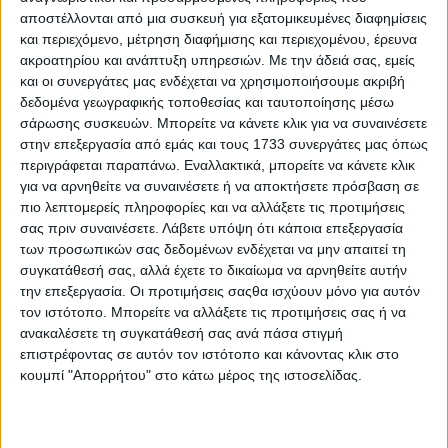
Επικοινωνία
αποστέλλονται από μια συσκευή για εξατομικευμένες διαφημίσεις
Αναζήτηση
και περιεχόμενο, μέτρηση διαφήμισης και περιεχομένου, έρευνα
ακροατηρίου και ανάπτυξη υπηρεσιών.
Με την άδειά σας, εμείς
και οι συνεργάτες μας ενδέχεται να χρησιμοποιήσουμε ακριβή
Αρχική
δεδομένα γεωγραφικής τοποθεσίας και ταυτοποίησης μέσω
Ελλάδα
σάρωσης συσκευών. Μπορείτε να κάνετε κλικ για να συναινέσετε
Πολιτική
Εθνικά θέματα
στην επεξεργασία από εμάς και τους 1733 συνεργάτες μας όπως
Οικονομία
περιγράφεται παραπάνω. Εναλλακτικά, μπορείτε να κάνετε κλικ
Αστυνομικό
για να αρνηθείτε να συναινέσετε ή να αποκτήσετε πρόσβαση σε
Διεθνή
πιο λεπτομερείς πληροφορίες και να αλλάξετε τις προτιμήσεις
Επικοινωνία
σας πριν συναινέσετε.
Λάβετε υπόψη ότι κάποια επεξεργασία
των προσωπικών σας δεδομένων ενδέχεται να μην απαιτεί τη
Follow US
συγκατάθεσή σας, αλλά έχετε το δικαίωμα να αρνηθείτε αυτήν
Προσωπικά δεδομένα & Όροι Χρήσης
την επεξεργασία. Οι προτιμήσεις σαςθα ισχύουν μόνο για αυτόν
τον ιστότοπο. Μπορείτε να αλλάξετε τις προτιμήσεις σας ή να
© 2022 Foxiz News Network. Ruby Design Company. All Rights
ανακαλέσετε τη συγκατάθεσή σας ανά πάσα στιγμή
Reserved.
Adiakritos.gr
>
Απόψεις
>
Μπορεί να κατασχεθεί εις χείρας τρίτου
επιστρέφοντας σε αυτόν τον ιστότοπο και κάνοντας κλικ στο
ο μισθός ή η σύνταξη μας;
κουμπί "Απορρήτου" στο κάτω μέρος της ιστοσελίδας.
Απόψεις
Μπορεί να κατασχεθεί εις χείρας τρίτου ο