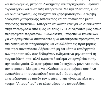
και περιεχόμενο, μέτρηση διαφήμισης και περιεχομένου, έρευνα
ακροατηρίου και ανάπτυξη υπηρεσιών.
Με την άδειά σας, εμείς
και οι συνεργάτες μας ενδέχεται να χρησιμοποιήσουμε ακριβή
δεδομένα γεωγραφικής τοποθεσίας και ταυτοποίησης μέσω
σάρωσης συσκευών. Μπορείτε να κάνετε κλικ για να συναινέσετε
στην επεξεργασία από εμάς και τους 1731 συνεργάτες μας όπως
περιγράφεται παραπάνω. Εναλλακτικά, μπορείτε να κάνετε κλικ
για να αρνηθείτε να συναινέσετε ή να αποκτήσετε πρόσβαση σε
πιο λεπτομερείς πληροφορίες και να αλλάξετε τις προτιμήσεις
σας πριν συναινέσετε.
Λάβετε υπόψη ότι κάποια επεξεργασία
των προσωπικών σας δεδομένων ενδέχεται να μην απαιτεί τη
συγκατάθεσή σας, αλλά έχετε το δικαίωμα να αρνηθείτε αυτήν
την επεξεργασία. Οι προτιμήσεις σαςθα ισχύουν μόνο για αυτόν
τον ιστότοπο. Μπορείτε να αλλάξετε τις προτιμήσεις σας ή να
ανακαλέσετε τη συγκατάθεσή σας ανά πάσα στιγμή
Αρχική
επιστρέφοντας σε αυτόν τον ιστότοπο και κάνοντας κλικ στο
Ελλάδα
κουμπί "Απορρήτου" στο κάτω μέρος της ιστοσελίδας.
Πολιτική
Εθνικά θέματα
Οικονομία
Αστυνομικό
Διεθνή