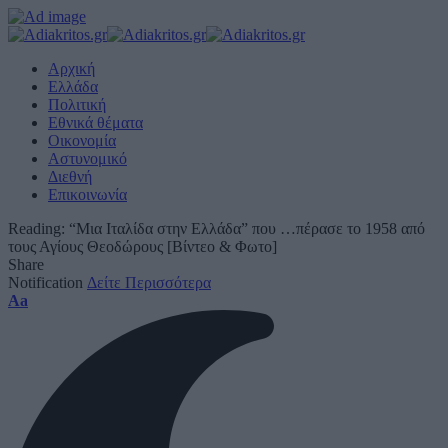
Αρχική
Ελλάδα
Πολιτική
Εθνικά θέματα
Οικονομία
Αστυνομικό
Διεθνή
Επικοινωνία
Reading:
“Μια Ιταλίδα στην Ελλάδα” που …πέρασε το 1958 από
τους Αγίους Θεοδώρους [Βίντεο & Φωτο]
Share
Notification
Δείτε Περισσότερα
Font
Aa
Resizer