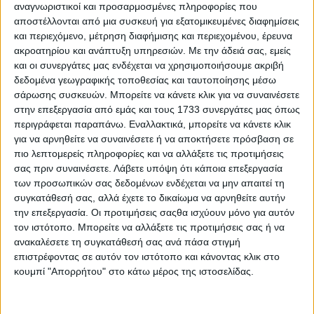
πέρασε το 1958 από τους Αγίους
αναγνωριστικοί και προσαρμοσμένες πληροφορίες που
αποστέλλονται από μια συσκευή για εξατομικευμένες διαφημίσεις
Θεοδώρους [Βίντεο & Φωτο]
και περιεχόμενο, μέτρηση διαφήμισης και περιεχομένου, έρευνα
ακροατηρίου και ανάπτυξη υπηρεσιών.
Με την άδειά σας, εμείς
Published 09/07/2020
και οι συνεργάτες μας ενδέχεται να χρησιμοποιήσουμε ακριβή
Share
δεδομένα γεωγραφικής τοποθεσίας και ταυτοποίησης μέσω
2 Min Read
σάρωσης συσκευών. Μπορείτε να κάνετε κλικ για να συναινέσετε
SHARE
στην επεξεργασία από εμάς και τους 1733 συνεργάτες μας όπως
περιγράφεται παραπάνω. Εναλλακτικά, μπορείτε να κάνετε κλικ
Σκηνές μιας επιτυχημένης κινηματογραφικής ταινίας που
για να αρνηθείτε να συναινέσετε ή να αποκτήσετε πρόσβαση σε
προβλήθηκε τη σεζόν 1958-1959 και έκοψε 41.641 εισιτήρια, ήρθε
πιο λεπτομερείς πληροφορίες και να αλλάξετε τις προτιμήσεις
στην 10η θέση σε 51 ταινίες, διαδραματίστηκαν στον ιστορικό
σιδηροδρομικό σταθμό των Αγίων Θεοδώρων Κορινθίας.
σας πριν συναινέσετε.
Λάβετε υπόψη ότι κάποια επεξεργασία
των προσωπικών σας δεδομένων ενδέχεται να μην απαιτεί τη
συγκατάθεσή σας, αλλά έχετε το δικαίωμα να αρνηθείτε αυτήν
την επεξεργασία. Οι προτιμήσεις σαςθα ισχύουν μόνο για αυτόν
Η ταινία “Μια Ιταλίδα στην Ελλάδα” (An Italian in Greece) είναι
τον ιστότοπο. Μπορείτε να αλλάξετε τις προτιμήσεις σας ή να
στην Ελληνική, Ιταλική και Αγγλική γλώσσα.
ανακαλέσετε τη συγκατάθεσή σας ανά πάσα στιγμή
επιστρέφοντας σε αυτόν τον ιστότοπο και κάνοντας κλικ στο
κουμπί "Απορρήτου" στο κάτω μέρος της ιστοσελίδας.
Η πλοκή της αφορά έναν νεαρό καρδιοκατακτητή που ερωτεύεται
μια Ιταλίδα σπουδάστρια η οποία επισκέπτεται την Ελλάδα.