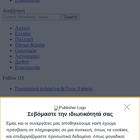
Επικοινωνία
Αναζήτηση
Αρχική
Ελλάδα
Πολιτική
Εθνικά θέματα
Οικονομία
Αστυνομικό
Διεθνή
Επικοινωνία
Follow US
Προσωπικά δεδομένα & Όροι Χρήσης
© 2022 Foxiz News Network. Ruby Design Company. All Rights
Reserved.
Adiakritos.gr
>
Αδιακρισίες
>
“Μια Ιταλίδα στην Ελλάδα” που …
Σεβόμαστε την ιδιωτικότητά σας
πέρασε το 1958 από τους Αγίους Θεοδώρους [Βίντεο & Φωτο]
Αδιακρισίες
Ελλάδα
Εμείς και οι συνεργάτες μας αποθηκεύουμε και/ή έχουμε
πρόσβαση σε πληροφορίες σε μια συσκευή, όπως τα cookies,
“Μια Ιταλίδα στην Ελλάδα” που …
και επεξεργαζόμαστε προσωπικά δεδομένα, όπως μοναδικοί