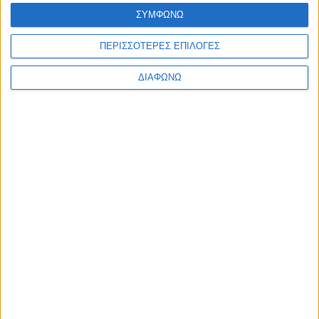
Ελλάδα
ΣΥΜΦΩΝΩ
Πολιτική
Εθνικά θέματα
ΠΕΡΙΣΣΟΤΕΡΕΣ ΕΠΙΛΟΓΕΣ
Οικονομία
Αστυνομικό
Διεθνή
ΔΙΑΦΩΝΩ
Επικοινωνία
Follow US
Προσωπικά δεδομένα & Όροι Χρήσης
© 2022 Foxiz News Network. Ruby Design Company. All Rights
Reserved.
Ετικέτα:
νεαρή
Απόψεις
Αστυνομικό
Καταγγελία: “Με έδιωξε η Αστυνομία από παγκάκι
που καθόμουν ολομόναχη!” [Βίντεο]