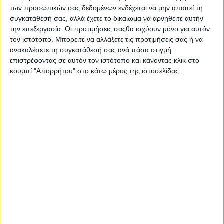
Διεθνή
των προσωπικών σας δεδομένων ενδέχεται να μην απαιτεί τη
Επικοινωνία
συγκατάθεσή σας, αλλά έχετε το δικαίωμα να αρνηθείτε αυτήν
Αναζήτηση
την επεξεργασία. Οι προτιμήσεις σαςθα ισχύουν μόνο για αυτόν
τον ιστότοπο. Μπορείτε να αλλάξετε τις προτιμήσεις σας ή να
ανακαλέσετε τη συγκατάθεσή σας ανά πάσα στιγμή
Αρχική
επιστρέφοντας σε αυτόν τον ιστότοπο και κάνοντας κλικ στο
Ελλάδα
κουμπί "Απορρήτου" στο κάτω μέρος της ιστοσελίδας.
Πολιτική
Εθνικά θέματα
Οικονομία
Αστυνομικό
Διεθνή
Επικοινωνία
Follow US
Προσωπικά δεδομένα & Όροι Χρήσης
© 2022 Foxiz News Network. Ruby Design Company. All Rights
Reserved.
Adiakritos.gr
>
Ελλάδα
>
«Η Κλιματική Αλλαγή είναι εδώ» –
Άρθρο της Σίας Κουκουβάου Υπ. Δημοτικής Συμβούλου Δήμου
Παλλήνης «Μια Πόλη για Όλους»
Ελλάδα
Πολιτική