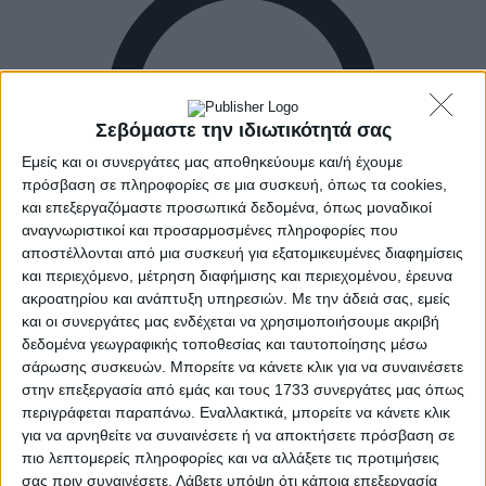
Σεβόμαστε την ιδιωτικότητά σας
Εμείς και οι συνεργάτες μας αποθηκεύουμε και/ή έχουμε
πρόσβαση σε πληροφορίες σε μια συσκευή, όπως τα cookies,
και επεξεργαζόμαστε προσωπικά δεδομένα, όπως μοναδικοί
αναγνωριστικοί και προσαρμοσμένες πληροφορίες που
αποστέλλονται από μια συσκευή για εξατομικευμένες διαφημίσεις
και περιεχόμενο, μέτρηση διαφήμισης και περιεχομένου, έρευνα
ακροατηρίου και ανάπτυξη υπηρεσιών.
Με την άδειά σας, εμείς
και οι συνεργάτες μας ενδέχεται να χρησιμοποιήσουμε ακριβή
δεδομένα γεωγραφικής τοποθεσίας και ταυτοποίησης μέσω
σάρωσης συσκευών. Μπορείτε να κάνετε κλικ για να συναινέσετε
Αρχική
Ελλάδα
στην επεξεργασία από εμάς και τους 1733 συνεργάτες μας όπως
Πολιτική
περιγράφεται παραπάνω. Εναλλακτικά, μπορείτε να κάνετε κλικ
Εθνικά θέματα
για να αρνηθείτε να συναινέσετε ή να αποκτήσετε πρόσβαση σε
Οικονομία
πιο λεπτομερείς πληροφορίες και να αλλάξετε τις προτιμήσεις
Αστυνομικό
σας πριν συναινέσετε.
Λάβετε υπόψη ότι κάποια επεξεργασία