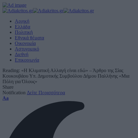
Αρχική
Ελλάδα
Πολιτική
Εθνικά θέματα
Οικονομία
Αστυνομικό
Διεθνή
Επικοινωνία
Reading:
«Η Κλιματική Αλλαγή είναι εδώ» – Άρθρο της Σίας
Κουκουβάου Υπ. Δημοτικής Συμβούλου Δήμου Παλλήνης «Μια
Πόλη για Όλους»
Share
Notification
Δείτε Περισσότερα
Font
Aa
Resizer