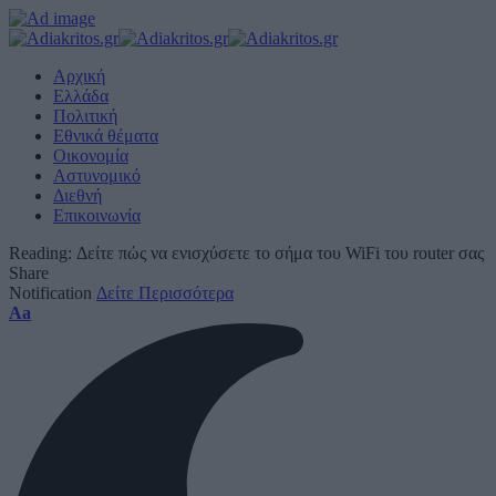
Αρχική
Ελλάδα
Πολιτική
Εθνικά θέματα
Οικονομία
Αστυνομικό
Διεθνή
Επικοινωνία
Reading:
Δείτε πώς να ενισχύσετε το σήμα του WiFi του router σας
Share
Notification
Δείτε Περισσότερα
Font
Aa
Resizer