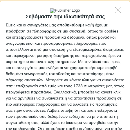
Published 17/11/2016
Share
Σεβόμαστε την ιδιωτικότητά σας
14 Min Read
Εμείς και οι συνεργάτες μας αποθηκεύουμε και/ή έχουμε
πρόσβαση σε πληροφορίες σε μια συσκευή, όπως τα cookies,
SHARE
και επεξεργαζόμαστε προσωπικά δεδομένα, όπως μοναδικοί
Αρκετός κόσμος κατά καιρούς αντιμετωπίζει πρόβλημα με το σήμα
αναγνωριστικοί και προσαρμοσμένες πληροφορίες που
του WiFi του router του σπιτιού του. Αν ο
μόνος τρόπος να έχετε
αποστέλλονται από μια συσκευή για εξατομικευμένες διαφημίσεις
σήμα είναι να είστε δίπλα στο router, τότε μάλλον ήλθε η ώρα να
και περιεχόμενο, μέτρηση διαφήμισης και περιεχομένου, έρευνα
δούμε τι θα κάνετε για την ενίσχυση του σήματος Wi-Fi (με την
ακροατηρίου και ανάπτυξη υπηρεσιών.
Με την άδειά σας, εμείς
προϋπόθεση ότι ο router δεν έχει βλάβη).
και οι συνεργάτες μας ενδέχεται να χρησιμοποιήσουμε ακριβή
Αλλά στην περίπτωση που έχει βλάβη, θα παρατηρήσετε
δεδομένα γεωγραφικής τοποθεσίας και ταυτοποίησης μέσω
αλλοπρόσαλλη συμπεριφορά ακόμη κι αν είστε δίπλα του. Οπότε,
σάρωσης συσκευών. Μπορείτε να κάνετε κλικ για να συναινέσετε
αν αυτό δεν συμβαίνει, πάμε να δούμε πώς θα επιτύχουμε την
στην επεξεργασία από εμάς και τους 1733 συνεργάτες μας όπως
ενίσχυση του σήματος Wi-Fi του router σας ώστε να μπορείτε να
περιγράφεται παραπάνω. Εναλλακτικά, μπορείτε να κάνετε κλικ
σερφάρετε στο Web από όπου κι αν είστε (μέσα σε λογικά
πλαίσια).
για να αρνηθείτε να συναινέσετε ή να αποκτήσετε πρόσβαση σε
πιο λεπτομερείς πληροφορίες και να αλλάξετε τις προτιμήσεις
Όπως αναφέρει το ired, σε γενικές γραμμές, οι router που δίνουν οι
σας πριν συναινέσετε.
Λάβετε υπόψη ότι κάποια επεξεργασία
εταιρίες-πάροχοι μαζί με την αγορά κάποιου πακέτου Internet-
των προσωπικών σας δεδομένων ενδέχεται να μην απαιτεί τη
τηλεφωνίας δεν έχουν πολύ δυνατό σήμα και είναι εύκολο να
συγκατάθεσή σας, αλλά έχετε το δικαίωμα να αρνηθείτε αυτήν
παρατηρήσετε διακοπές ακόμη κι αν είστε σχετικά κοντά. Αν
την επεξεργασία. Οι προτιμήσεις σαςθα ισχύουν μόνο για αυτόν
παρεμβάλλονται τοίχοι, γωνίες κλπ, η στάθμη του σήματος