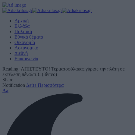
Αρχική
Ελλάδα
Πολιτική
Εθνικά θέματα
Οικονομία
Αστυνομικό
Διεθνή
Επικοινωνία
Reading:
ΑΠΙΣΤΕΥΤΟ! Τερματοφύλακας γύρισε την πλάτη σε
εκτέλεση πέναλτι!!! (βίντεο)
Share
Notification
Δείτε Περισσότερα
Font
Aa
Resizer