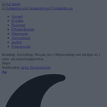
Αρχική
Ελλάδα
Πολιτική
Εθνικά θέματα
Οικονομία
Αστυνομικό
Διεθνή
Επικοινωνία
Reading:
Αλεξιάδης: Να μας πει ο Μητσοτάκης πού θα βρει το 1
εκατ. για φοροελαφρύνσεις
Share
Notification
Δείτε Περισσότερα
Font
Aa
Resizer