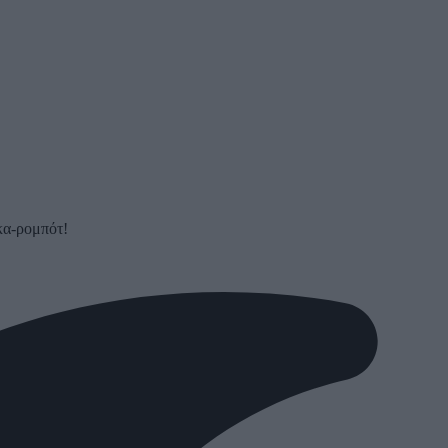
κα-ρομπότ!