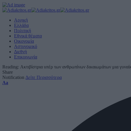
Αρχική
Ελλάδα
Πολιτική
Εθνικά θέματα
Οικονομία
Αστυνομικό
Διεθνή
Επικοινωνία
Reading:
Ακτιβίστρια υπέρ των ανθρωπίνων δικαιωμάτων μια γυναί
Share
Notification
Δείτε Περισσότερα
Font
Aa
Resizer