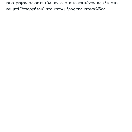
του Ερντογάν [Βίντεο & Φωτο]
επιστρέφοντας σε αυτόν τον ιστότοπο και κάνοντας κλικ στο
κουμπί "Απορρήτου" στο κάτω μέρος της ιστοσελίδας.
Βόρειο Ιράκ
,
Κούρδοι αγωνιστές
,
νεκροί
,
ΠΚΚ
,
TAGGED:
τούρκοι στρατιώτες
Facebook
Ακολουθήστε μας
9k
Followers
53
Followers
Like
Follow
4
Followers
32
Subscribers
Follow
Subscribe
35
Followers