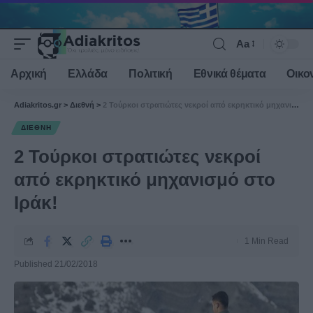
Aa
Font
Resizer
Αρχική
Ελλάδα
Πολιτική
Εθνικά θέματα
Οικο
Adiakritos.gr
>
Διεθνή
>
2 Τούρκοι στρατιώτες νεκροί από εκρηκτικό μηχανισμό στο Ιράκ!
ΔΙΕΘΝΉ
2 Τούρκοι στρατιώτες νεκροί
από εκρηκτικό μηχανισμό στο
Ιράκ!
1 Min Read
Published 21/02/2018