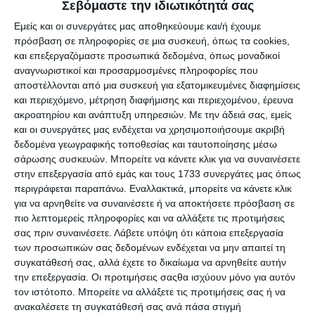
Σεβόμαστε την ιδιωτικότητά σας
Ενόπλων Δυνάμεων στην άνω περιοχή Τσαμ Τεπε στα
βόρεια του Ιράκ όταν στο Χακιάρι-Σεμντίνλι εξερράγη
Εμείς και οι συνεργάτες μας αποθηκεύουμε και/ή έχουμε
πρόσβαση σε πληροφορίες σε μια συσκευή, όπως τα cookies,
αυτοσχέδιος εκρηκτικός μηχανισμός που είχαν τοποθετήσει
και επεξεργαζόμαστε προσωπικά δεδομένα, όπως μοναδικοί
Κούρδοι αγωνιστές. «Επισημάνθηκε επίσης η
αναγνωριστικοί και προσαρμοσμένες πληροφορίες που
αποφασιστικότητα των Τουρκικών Ενόπλων Δυνάμεων στην
αποστέλλονται από μια συσκευή για εξατομικευμένες διαφημίσεις
καταπολέμηση της …τρομοκρατίας μέχρι την εξουδετέρωση
και περιεχόμενο, μέτρηση διαφήμισης και περιεχομένου, έρευνα
και του τελευταίου …τρομοκράτη» υπογραμμίζεται στη
ακροατηρίου και ανάπτυξη υπηρεσιών.
Με την άδειά σας, εμείς
σχετική ανακοίνωση του Γενικού Επιτελείου Ενόπλων
και οι συνεργάτες μας ενδέχεται να χρησιμοποιήσουμε ακριβή
δεδομένα γεωγραφικής τοποθεσίας και ταυτοποίησης μέσω
Δυνάμεων της Τουρκίας.
σάρωσης συσκευών. Μπορείτε να κάνετε κλικ για να συναινέσετε
στην επεξεργασία από εμάς και τους 1733 συνεργάτες μας όπως
Δείτε Ακόμα
περιγράφεται παραπάνω. Εναλλακτικά, μπορείτε να κάνετε κλικ
για να αρνηθείτε να συναινέσετε ή να αποκτήσετε πρόσβαση σε
Πρόεδρος του Τουρκικού Κόμματος της Νίκης: «Το
πιο λεπτομερείς πληροφορίες και να αλλάξετε τις προτιμήσεις
αρχηγείο του ISIS βρίσκεται στην Κωνσταντινούπολη!»
σας πριν συναινέσετε.
Λάβετε υπόψη ότι κάποια επεξεργασία
Σταματήστε τους Ούννους!
των προσωπικών σας δεδομένων ενδέχεται να μην απαιτεί τη
Μακάρι να κάνω λάθος…
συγκατάθεσή σας, αλλά έχετε το δικαίωμα να αρνηθείτε αυτήν
Στον τόπο της τραγωδίας στα Γερμανικά υπόγεια
την επεξεργασία. Οι προτιμήσεις σαςθα ισχύουν μόνο για αυτόν
καταφύγια στο Καρμπουνάρι Λουτρακίου [Φωτο]
τον ιστότοπο. Μπορείτε να αλλάξετε τις προτιμήσεις σας ή να
Παιδάκια των Σκοπίων στη “μηχανή προπαγάνδας”
ανακαλέσετε τη συγκατάθεσή σας ανά πάσα στιγμή