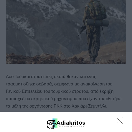
Δύο Τούρκοι στρατιώτες σκοτώθηκαν και ένας
τραυματίσθηκε σοβαρά, σύμφωνα με ανακοίνωση του
Γενικού Επιτελείου του τουρκικού στρατού
, από έκρηξη
αυτοσχέδιου εκρηκτικού μηχανισμού που είχαν τοποθετήσει
τα μέλη της οργάνωσης ΡΚΚ στο Χακιάρι-Σεμντίνλι.
Το αιματηρό περιστατικό έλαβε χώρα κατά τη διάρκεια των
επιχειρήσεων που κατευθύνουν τα μέλη των Τουρκικών