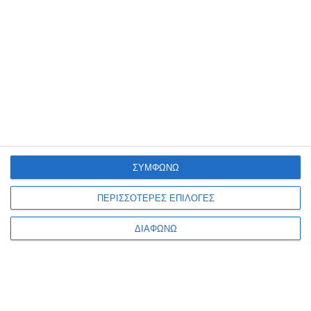
Follow
Τελευταία Νέα
«Ώρα για Αλλαγή Σελίδας»: Ο Νίκος
Γεωργαντζόγλου υποψήφιος για την
Προεδρία της Ερασιτεχνικής ΑΕΚ
Αθλητικά
Εξώφυλλο
18/10/2025
Συρτάκι στη Μύκονο: Το “Artisti
Prozymi” προσκάλεσε τους…
ΣΥΜΦΩΝΩ
«Ανεμομύλους» (Video)
Life Style
Εξώφυλλο
30/07/2025
ΠΕΡΙΣΣΟΤΕΡΕΣ ΕΠΙΛΟΓΕΣ
Ρένα Δούρου: Δικαιώθηκε για σειρά
ΔΙΑΦΩΝΩ
σεξιστικών & συκοφαντικών
δημοσιευμάτων της εφημερίδας
«Μακελειό» – Αποζημίωση άνω των
35.000 ευρώ!
Αδιακρισίες
Εξώφυλλο
19/12/2024