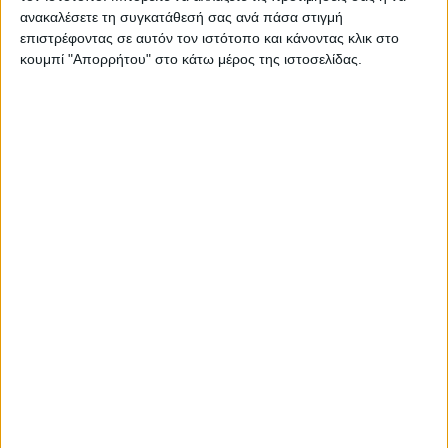
Επικοινωνία
ανακαλέσετε τη συγκατάθεσή σας ανά πάσα στιγμή
Αναζήτηση
επιστρέφοντας σε αυτόν τον ιστότοπο και κάνοντας κλικ στο
κουμπί "Απορρήτου" στο κάτω μέρος της ιστοσελίδας.
Αρχική
Ελλάδα
Πολιτική
Εθνικά θέματα
Οικονομία
Αστυνομικό
Διεθνή
Επικοινωνία
Follow US
Προσωπικά δεδομένα & Όροι Χρήσης
© 2022 Foxiz News Network. Ruby Design Company. All Rights
Reserved.
Adiakritos.gr
>
Διεθνή
>
ΥΠΕΞ Γερμανίας: Η Συνθήκη της
Λωζάνης είναι αδιαμφισβήτητη
Διεθνή
ΥΠΕΞ Γερμανίας: Η Συνθήκη της