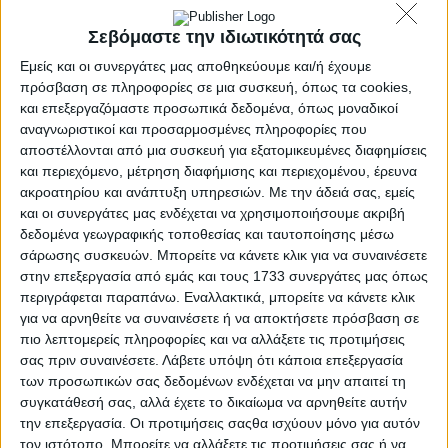
Σεβόμαστε την ιδιωτικότητά σας
Εμείς και οι συνεργάτες μας αποθηκεύουμε και/ή έχουμε
πρόσβαση σε πληροφορίες σε μια συσκευή, όπως τα cookies,
και επεξεργαζόμαστε προσωπικά δεδομένα, όπως μοναδικοί
αναγνωριστικοί και προσαρμοσμένες πληροφορίες που
αποστέλλονται από μια συσκευή για εξατομικευμένες διαφημίσεις
και περιεχόμενο, μέτρηση διαφήμισης και περιεχομένου, έρευνα
ακροατηρίου και ανάπτυξη υπηρεσιών.
Με την άδειά σας, εμείς
και οι συνεργάτες μας ενδέχεται να χρησιμοποιήσουμε ακριβή
δεδομένα γεωγραφικής τοποθεσίας και ταυτοποίησης μέσω
σάρωσης συσκευών. Μπορείτε να κάνετε κλικ για να συναινέσετε
στην επεξεργασία από εμάς και τους 1733 συνεργάτες μας όπως
περιγράφεται παραπάνω. Εναλλακτικά, μπορείτε να κάνετε κλικ
για να αρνηθείτε να συναινέσετε ή να αποκτήσετε πρόσβαση σε
Αρχική
πιο λεπτομερείς πληροφορίες και να αλλάξετε τις προτιμήσεις
Ελλάδα
Πολιτική
σας πριν συναινέσετε.
Λάβετε υπόψη ότι κάποια επεξεργασία
Εθνικά θέματα
των προσωπικών σας δεδομένων ενδέχεται να μην απαιτεί τη
Οικονομία
συγκατάθεσή σας, αλλά έχετε το δικαίωμα να αρνηθείτε αυτήν
Αστυνομικό
την επεξεργασία. Οι προτιμήσεις σαςθα ισχύουν μόνο για αυτόν
Διεθνή
τον ιστότοπο. Μπορείτε να αλλάξετε τις προτιμήσεις σας ή να