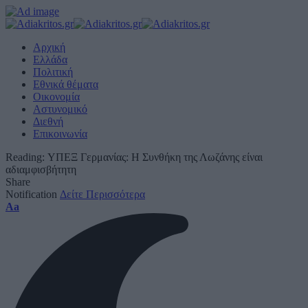
Αρχική
Ελλάδα
Πολιτική
Εθνικά θέματα
Οικονομία
Αστυνομικό
Διεθνή
Επικοινωνία
Reading:
ΥΠΕΞ Γερμανίας: Η Συνθήκη της Λωζάνης είναι
αδιαμφισβήτητη
Share
Notification
Δείτε Περισσότερα
Font
Aa
Resizer