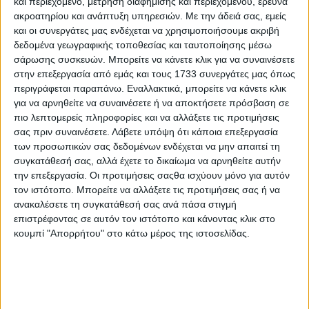
και περιεχόμενο, μέτρηση διαφήμισης και περιεχομένου, έρευνα
ακροατηρίου και ανάπτυξη υπηρεσιών.
Με την άδειά σας, εμείς
και οι συνεργάτες μας ενδέχεται να χρησιμοποιήσουμε ακριβή
δεδομένα γεωγραφικής τοποθεσίας και ταυτοποίησης μέσω
σάρωσης συσκευών. Μπορείτε να κάνετε κλικ για να συναινέσετε
στην επεξεργασία από εμάς και τους 1733 συνεργάτες μας όπως
περιγράφεται παραπάνω. Εναλλακτικά, μπορείτε να κάνετε κλικ
για να αρνηθείτε να συναινέσετε ή να αποκτήσετε πρόσβαση σε
πιο λεπτομερείς πληροφορίες και να αλλάξετε τις προτιμήσεις
σας πριν συναινέσετε.
Λάβετε υπόψη ότι κάποια επεξεργασία
των προσωπικών σας δεδομένων ενδέχεται να μην απαιτεί τη
συγκατάθεσή σας, αλλά έχετε το δικαίωμα να αρνηθείτε αυτήν
την επεξεργασία. Οι προτιμήσεις σαςθα ισχύουν μόνο για αυτόν
τον ιστότοπο. Μπορείτε να αλλάξετε τις προτιμήσεις σας ή να
ανακαλέσετε τη συγκατάθεσή σας ανά πάσα στιγμή
επιστρέφοντας σε αυτόν τον ιστότοπο και κάνοντας κλικ στο
Αρχική
κουμπί "Απορρήτου" στο κάτω μέρος της ιστοσελίδας.
Ελλάδα
Πολιτική
Εθνικά θέματα
Οικονομία
Αστυνομικό
Διεθνή