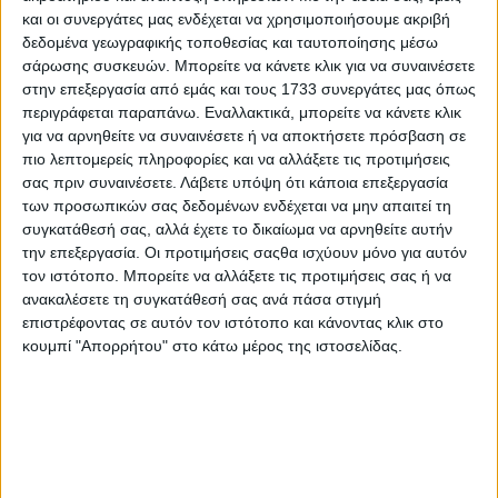
Επικοινωνία
και οι συνεργάτες μας ενδέχεται να χρησιμοποιήσουμε ακριβή
Αναζήτηση
δεδομένα γεωγραφικής τοποθεσίας και ταυτοποίησης μέσω
σάρωσης συσκευών. Μπορείτε να κάνετε κλικ για να συναινέσετε
στην επεξεργασία από εμάς και τους 1733 συνεργάτες μας όπως
Αρχική
περιγράφεται παραπάνω. Εναλλακτικά, μπορείτε να κάνετε κλικ
Ελλάδα
για να αρνηθείτε να συναινέσετε ή να αποκτήσετε πρόσβαση σε
Πολιτική
πιο λεπτομερείς πληροφορίες και να αλλάξετε τις προτιμήσεις
Εθνικά θέματα
Οικονομία
σας πριν συναινέσετε.
Λάβετε υπόψη ότι κάποια επεξεργασία
Αστυνομικό
των προσωπικών σας δεδομένων ενδέχεται να μην απαιτεί τη
Διεθνή
συγκατάθεσή σας, αλλά έχετε το δικαίωμα να αρνηθείτε αυτήν
Επικοινωνία
την επεξεργασία. Οι προτιμήσεις σαςθα ισχύουν μόνο για αυτόν
τον ιστότοπο. Μπορείτε να αλλάξετε τις προτιμήσεις σας ή να
Follow US
ανακαλέσετε τη συγκατάθεσή σας ανά πάσα στιγμή
Προσωπικά δεδομένα & Όροι Χρήσης
επιστρέφοντας σε αυτόν τον ιστότοπο και κάνοντας κλικ στο
κουμπί "Απορρήτου" στο κάτω μέρος της ιστοσελίδας.
© 2022 Foxiz News Network. Ruby Design Company. All Rights
Reserved.
Adiakritos.gr
>
Εθνικά θέματα
>
Τουρκικά πολεμικά πλοία κόβουν
…βόλτες ανοιχτά της Χίου! [Βίντεο]
Εθνικά θέματα
Τουρκικά πολεμικά πλοία κόβουν …