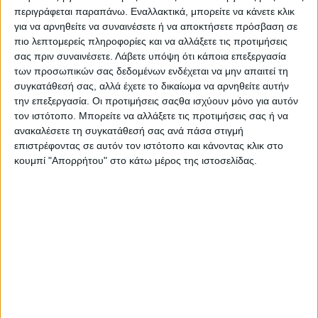
Επικοινωνία
περιγράφεται παραπάνω. Εναλλακτικά, μπορείτε να κάνετε κλικ
Αναζήτηση
για να αρνηθείτε να συναινέσετε ή να αποκτήσετε πρόσβαση σε
πιο λεπτομερείς πληροφορίες και να αλλάξετε τις προτιμήσεις
σας πριν συναινέσετε.
Λάβετε υπόψη ότι κάποια επεξεργασία
Αρχική
των προσωπικών σας δεδομένων ενδέχεται να μην απαιτεί τη
Ελλάδα
συγκατάθεσή σας, αλλά έχετε το δικαίωμα να αρνηθείτε αυτήν
Πολιτική
την επεξεργασία. Οι προτιμήσεις σαςθα ισχύουν μόνο για αυτόν
Εθνικά θέματα
Οικονομία
τον ιστότοπο. Μπορείτε να αλλάξετε τις προτιμήσεις σας ή να
Αστυνομικό
ανακαλέσετε τη συγκατάθεσή σας ανά πάσα στιγμή
Διεθνή
επιστρέφοντας σε αυτόν τον ιστότοπο και κάνοντας κλικ στο
Επικοινωνία
κουμπί "Απορρήτου" στο κάτω μέρος της ιστοσελίδας.
Follow US
Προσωπικά δεδομένα & Όροι Χρήσης
© 2022 Foxiz News Network. Ruby Design Company. All Rights
Reserved.
Adiakritos.gr
>
Απόψεις
>
Τι αλλάζει στον Νόμο
Παρασκευόπουλου που προέβλεπε “εύκολες” αποφυλακίσεις
Απόψεις
Τι αλλάζει στον Νόμο Παρασκευόπουλου