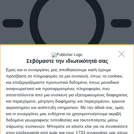
Σεβόμαστε την ιδιωτικότητά σας
Εμείς και οι συνεργάτες μας αποθηκεύουμε και/ή έχουμε
πρόσβαση σε πληροφορίες σε μια συσκευή, όπως τα cookies,
και επεξεργαζόμαστε προσωπικά δεδομένα, όπως μοναδικοί
αναγνωριστικοί και προσαρμοσμένες πληροφορίες που
αποστέλλονται από μια συσκευή για εξατομικευμένες διαφημίσεις
Αρχική
και περιεχόμενο, μέτρηση διαφήμισης και περιεχομένου, έρευνα
Ελλάδα
Πολιτική
ακροατηρίου και ανάπτυξη υπηρεσιών.
Με την άδειά σας, εμείς
Εθνικά θέματα
και οι συνεργάτες μας ενδέχεται να χρησιμοποιήσουμε ακριβή
Οικονομία
δεδομένα γεωγραφικής τοποθεσίας και ταυτοποίησης μέσω
Αστυνομικό
σάρωσης συσκευών. Μπορείτε να κάνετε κλικ για να συναινέσετε
Διεθνή
στην επεξεργασία από εμάς και τους 1733 συνεργάτες μας όπως