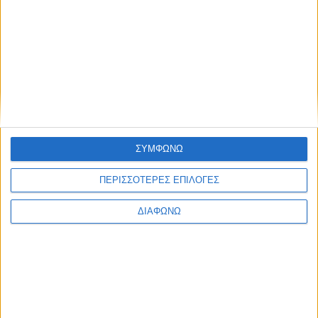
Ελλάδα
Πολιτική
Εθνικά θέματα
Οικονομία
Αστυνομικό
Διεθνή
Επικοινωνία
Follow US
Προσωπικά δεδομένα & Όροι Χρήσης
ΣΥΜΦΩΝΩ
© 2022 Foxiz News Network. Ruby Design Company. All Rights
Reserved.
ΠΕΡΙΣΣΟΤΕΡΕΣ ΕΠΙΛΟΓΕΣ
Ετικέτα:
ΣΚΑΪ
ΔΙΑΦΩΝΩ
Απόψεις
Υγεία
«Ε-τε-λεί-ω-σε»
Παρακολουθώντας την σημερινή εκπομπή του Γιώργου Αυτιά,