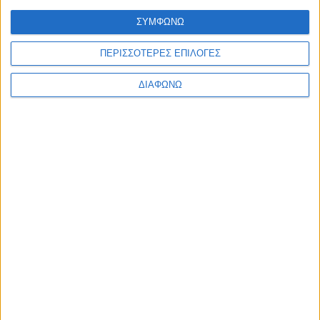
Ελλάδα
ΣΥΜΦΩΝΩ
Πολιτική
Εθνικά θέματα
Οικονομία
ΠΕΡΙΣΣΟΤΕΡΕΣ ΕΠΙΛΟΓΕΣ
Αστυνομικό
Διεθνή
ΔΙΑΦΩΝΩ
Επικοινωνία
Follow US
Προσωπικά δεδομένα & Όροι Χρήσης
© 2022 Foxiz News Network. Ruby Design Company. All Rights
Reserved.
Ετικέτα:
ουροαλταϊκή
καταγωγή
Διεθνή
Σταματήστε τους Ούννους!