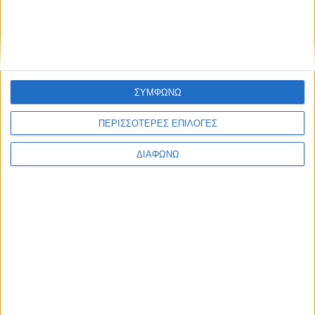
Ελλάδα
Πολιτική
Εθνικά θέματα
Οικονομία
Αστυνομικό
Διεθνή
Επικοινωνία
ΣΥΜΦΩΝΩ
Follow US
ΠΕΡΙΣΣΟΤΕΡΕΣ ΕΠΙΛΟΓΕΣ
Προσωπικά δεδομένα & Όροι Χρήσης
ΔΙΑΦΩΝΩ
© 2022 Foxiz News Network. Ruby Design Company. All Rights
Reserved.
Ετικέτα:
νηπιαγωγός
Ελλάδα
Σοκ στην Καβάλα: Νέα καταγγελία σε βάρος
νηπιαγωγού για ασέλγεια